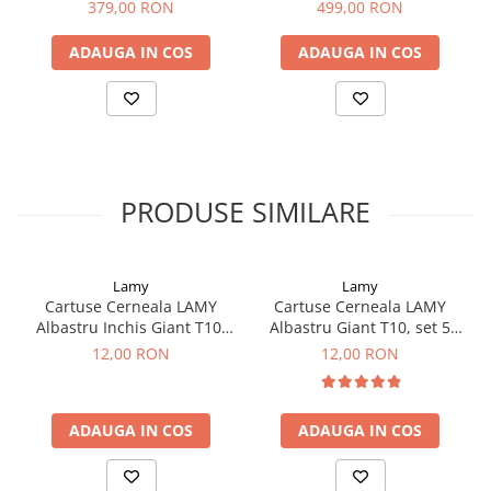
Clairefontaine
379,00 RON
499,00 RON
SenseBag
ADAUGA IN COS
ADAUGA IN COS
Zebra
ICO
POLICE
PRODUSE SIMILARE
Lamy
Lamy
Cartuse Cerneala LAMY
Cartuse Cerneala LAMY
Albastru Inchis Giant T10,
Albastru Giant T10, set 5
set 5 buc
buc
12,00 RON
12,00 RON
ADAUGA IN COS
ADAUGA IN COS