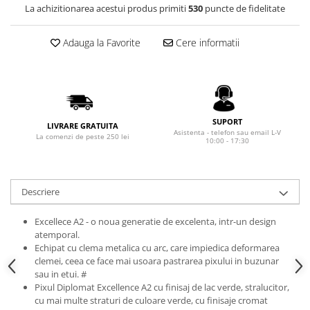
Rhodia
Seturi Cross Bailey Light
La achizitionarea acestui produs primiti
530
puncte de fidelitate
Seturi Cross ATX
Rotring
Seturi Cross Bailey
Adauga la Favorite
Cere informatii
Private Reserve Ink
Seturi Cross Calais
Scrikss
Seturi Sheaffer
Standardgraph
Seturi Sheaffer 100
Sailor
Seturi Icon
SUPORT
LIVRARE GRATUITA
Schneider
Seturi Taramis
Asistenta - telefon sau email L-V
La comenzi de peste 250 lei
10:00 - 17:30
Seturi VFM
Sheaffer
Seturi Waterman
Staedtler
Seturi Hemisphere
Descriere
Sharpie
Seturi Pilot
Tibaldi
Excellece A2 - o noua generatie de excelenta, intr-un design
Seturi Capless
atemporal.
Tombow
Echipat cu clema metalica cu arc, care impiedica deformarea
Seturi Custom
Mono Graph Fine
clemei, ceea ce face mai usoara pastrarea pixului in buzunar
Seturi Caligrafie
sau in etui. #
Waterman
Pixul Diplomat Excellence A2 cu finisaj de lac verde, stralucitor,
Seturi Platinum
Worther
cu mai multe straturi de culoare verde, cu finisaje cromat
Seturi Scrikss