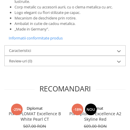
lustruite.
El Casco
Corp metalic cu accesorii aurii, cu o clema metalica cu arc.
Logo elegant cu flori stilizate pe capac.
Leuchtturm1917
Mecanism de deschidere prin rotire.
Oxford
Ambalat in cutie de cadou metalica.
„Made in Germany”.
Acvila
Informatii conformitate produs
Aristo
Castelli
Caracteristici
Precision
Review-uri
(0)
Carla Rossini
Fara
Deli
RECOMANDARI
Forpus
Herlitz
Diplomat
Diplomat
-25%
-18%
NOU
Lexon
Pix DIPLOMAT Excellence B
Pix Diplomat Excellence A2
White Pearl CT
Skyline Red
M+R
507,00 RON
609,00 RON