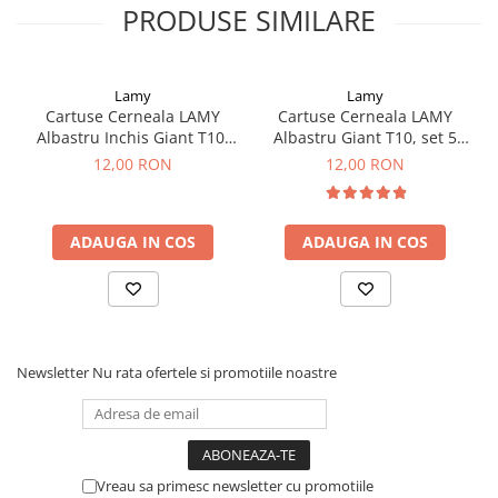
Clairefontaine
PRODUSE SIMILARE
SenseBag
Zebra
Lamy
Lamy
ICO
Cartuse Cerneala LAMY
Cartuse Cerneala LAMY
Albastru Inchis Giant T10,
Albastru Giant T10, set 5
POLICE
set 5 buc
buc
12,00 RON
12,00 RON
ADAUGA IN COS
ADAUGA IN COS
Newsletter
Nu rata ofertele si promotiile noastre
Vreau sa primesc newsletter cu promotiile