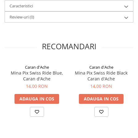
El Casco
Caracteristici
Leuchtturm1917
Review-uri
(0)
Oxford
Acvila
Aristo
RECOMANDARI
Castelli
Precision
Caran d'Ache
Caran d'Ache
Carla Rossini
Mina Pix Swiss Ride Blue,
Mina Pix Swiss Ride Black
Caran d'Ache
Caran d'Ache
Fara
14,00 RON
14,00 RON
Deli
ADAUGA IN COS
ADAUGA IN COS
Forpus
Herlitz
Lexon
M+R