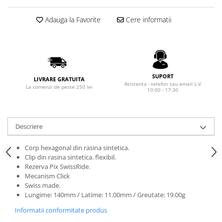
Rhodia
Seturi Cross Bailey Light
Seturi Cross ATX
Rotring
Adauga la Favorite
Cere informatii
Seturi Cross Bailey
Private Reserve Ink
Seturi Cross Calais
Scrikss
Seturi Sheaffer
Standardgraph
Seturi Sheaffer 100
SUPORT
Sailor
LIVRARE GRATUITA
Seturi Icon
Asistenta - telefon sau email L-V
La comenzi de peste 250 lei
10:00 - 17:30
Schneider
Seturi Taramis
Seturi VFM
Sheaffer
Seturi Waterman
Staedtler
Descriere
Seturi Hemisphere
Sharpie
Corp hexagonal din rasina sintetica.
Seturi Pilot
Tibaldi
Clip din rasina sintetica. flexibil.
Seturi Capless
Rezerva Pix SwissRide.
Tombow
Mecanism Click
Seturi Custom
Swiss made.
Mono Graph Fine
Seturi Caligrafie
Lungime: 140mm / Latime: 11.00mm / Greutate: 19.00g
Waterman
Seturi Platinum
Informatii conformitate produs
Worther
Seturi Scrikss