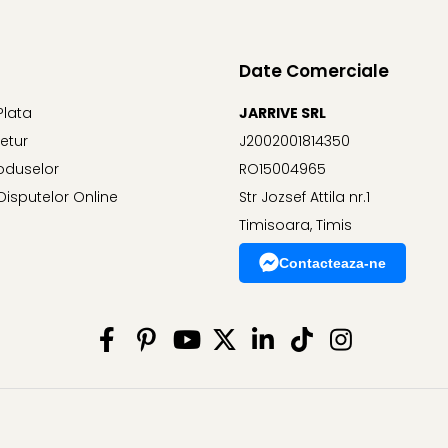
Date Comerciale
Plata
JARRIVE SRL
Retur
J2002001814350
oduselor
RO15004965
Disputelor Online
Str Jozsef Attila nr.1
Timisoara, Timis
Contacteaza-ne