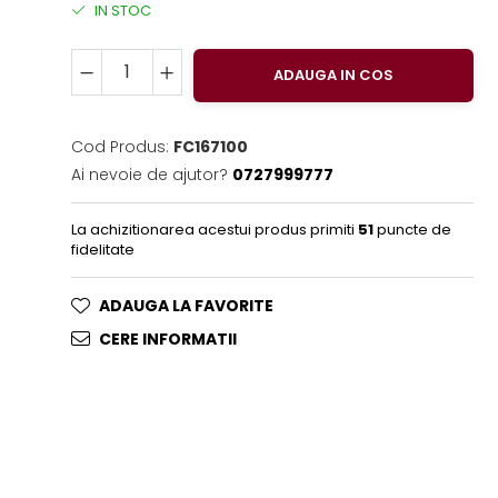
IN STOC
ADAUGA IN COS
Cod Produs:
FC167100
Ai nevoie de ajutor?
0727999777
La achizitionarea acestui produs primiti
51
puncte de
fidelitate
ADAUGA LA FAVORITE
CERE INFORMATII