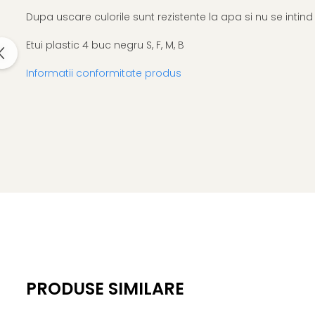
El Casco
Dupa uscare culorile sunt rezistente la apa si nu se intind 
Leuchtturm1917
Etui plastic 4 buc negru S, F, M, B
Oxford
Informatii conformitate produs
Acvila
Aristo
Castelli
Precision
Carla Rossini
Fara
Deli
Forpus
Herlitz
Lexon
PRODUSE SIMILARE
M+R