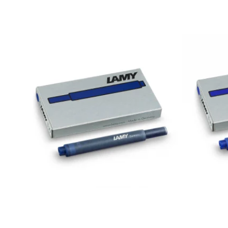
Clairefontaine
SenseBag
Zebra
ICO
POLICE