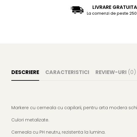
Rhodia
Seturi Cross Bailey Light
LIVRARE GRATUITA
Seturi Cross ATX
Rotring
La comenzi de peste 250 
Seturi Cross Bailey
Private Reserve Ink
Seturi Cross Calais
Scrikss
Seturi Sheaffer
Standardgraph
Seturi Sheaffer 100
Sailor
Seturi Icon
Schneider
Seturi Taramis
Seturi VFM
Sheaffer
DESCRIERE
CARACTERISTICI
REVIEW-URI
(0)
Seturi Waterman
Staedtler
Seturi Hemisphere
Sharpie
Seturi Pilot
Tibaldi
Seturi Capless
Tombow
Markere cu cerneala cu capilarii, pentru arta modera schit
Seturi Custom
Mono Graph Fine
Seturi Caligrafie
Culori metalizate.
Waterman
Seturi Platinum
Worther
Cerneala cu PH neutru, rezistenta la lumina.
Seturi Scrikss