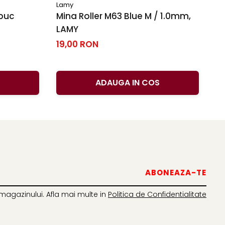
Lamy
Cr
 buc
Mina Roller M63 Blue M / 1.0mm,
C
LAMY
S
se
19,00 RON
2
ADAUGA IN COS
magazinului. Afla mai multe in
Politica de Confidentialitate