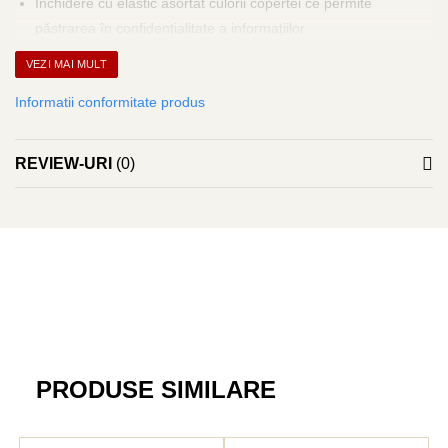
Clairefontaine
Închidere cu elastic asortat culorii copertei ce permite
păstrarea în confidențialitate a informațiilor
SenseBag
Logo embosat Rhodia, pe coperta spate
Zebra
VEZI MAI MULT
Semn de carte din șnur color asortat copertei
ICO
Informatii conformitate produs
POLICE
REVIEW-URI
(0)
PRODUSE SIMILARE