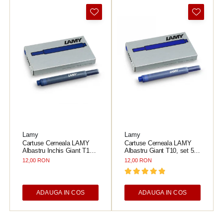
Lamy
Lamy
Cartuse Cerneala LAMY
Cartuse Cerneala LAMY
Albastru Inchis Giant T10,
Albastru Giant T10, set 5
set 5 buc
buc
12,00 RON
12,00 RON
ADAUGA IN COS
ADAUGA IN COS