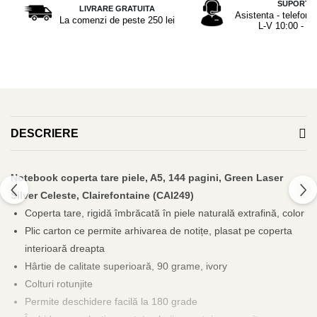
SUPORT
LIVRARE GRATUITA
El Casco
Asistenta - telefon 
La comenzi de peste 250 lei
L-V 10:00 - 17
Leuchtturm1917
Oxford
Acvila
Aristo
Castelli
DESCRIERE
Precision
Carla Rossini
Notebook coperta tare piele, A5, 144 pagini, Green Laser
Fara
Silver Celeste, Clairefontaine (CAI249)
Deli
Coperta tare, rigidă îmbrăcată în piele naturală extrafină, color
Forpus
Plic carton ce permite arhivarea de notițe, plasat pe coperta
interioară dreapta
Herlitz
Hârtie de calitate superioară, 90 grame, ivory
Lexon
Colturi rotunjite
M+R
Permite deschidere facilă la 180 grade