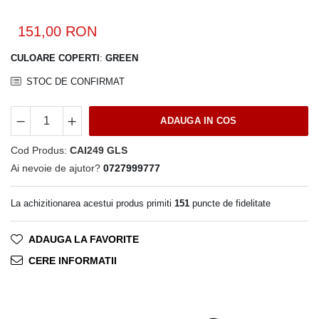
Rhodia
Seturi Cross Bailey Light
Seturi Cross ATX
Rotring
151,00 RON
Seturi Cross Bailey
Private Reserve Ink
CULOARE COPERTI
:
GREEN
Seturi Cross Calais
Scrikss
Seturi Sheaffer
STOC DE CONFIRMAT
Standardgraph
Seturi Sheaffer 100
Sailor
Seturi Icon
ADAUGA IN COS
Schneider
Seturi Taramis
Cod Produs:
CAI249 GLS
Seturi VFM
Sheaffer
Ai nevoie de ajutor?
0727999777
Seturi Waterman
Staedtler
Seturi Hemisphere
Sharpie
La achizitionarea acestui produs primiti
151
puncte de fidelitate
Seturi Pilot
Tibaldi
Seturi Capless
ADAUGA LA FAVORITE
Tombow
Seturi Custom
CERE INFORMATII
Mono Graph Fine
Seturi Caligrafie
Waterman
Seturi Platinum
Worther
Seturi Scrikss