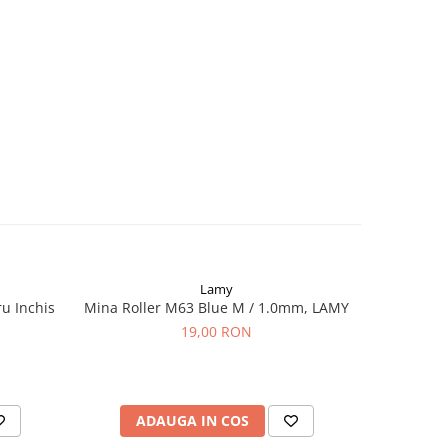
Lamy
u Inchis
Mina Roller M63 Blue M / 1.0mm, LAMY
Cartuse C
Bla
19,00 RON
ADAUGA IN COS
AD