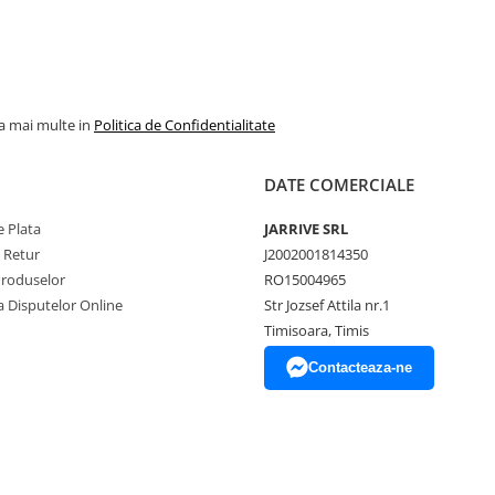
la mai multe in
Politica de Confidentialitate
DATE COMERCIALE
 Plata
JARRIVE SRL
e Retur
J2002001814350
Produselor
RO15004965
a Disputelor Online
Str Jozsef Attila nr.1
Timisoara, Timis
Contacteaza-ne