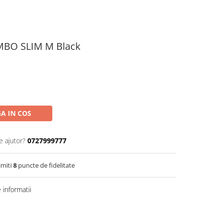
UMBO SLIM M Black
A IN COS
e ajutor?
0727999777
imiti
8
puncte de fidelitate
informatii