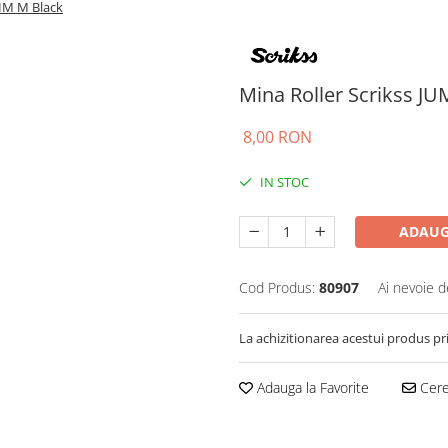
LIM M Black
Mina Roller Scrikss J
8,00 RON
IN STOC
ADAUG
Cod Produs:
80907
Ai nevoie d
La achizitionarea acestui produs pr
Adauga la Favorite
Cere 