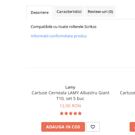
Clairefontaine
SenseBag
Caracteristici
Review-uri
(0)
Descriere
Zebra
Compatibile cu toate rollerele Scrikss
ICO
Informatii conformitate produs
POLICE
Lamy
Cartuse Cerneala LAMY Albastru Giant
Cartuse
T10, set 5 buc
12,00 RON
ADAUGA IN COS