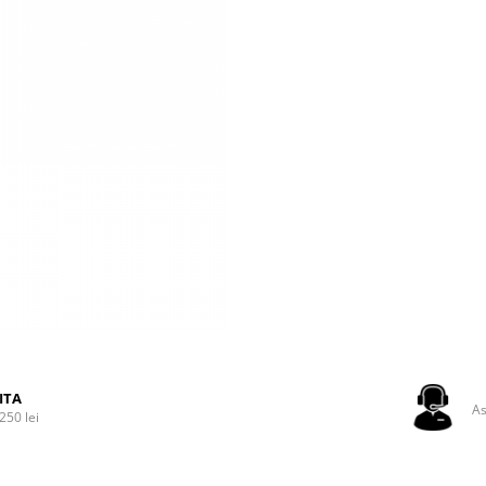
ITA
As
250 lei