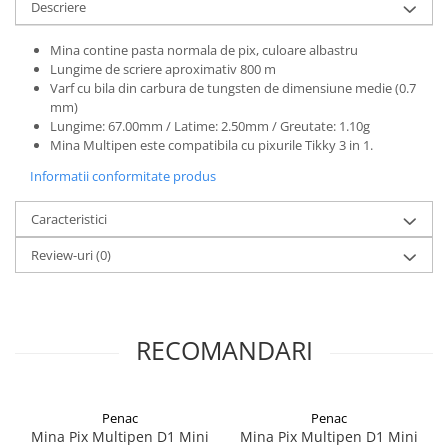
Descriere
El Casco
Leuchtturm1917
Mina contine pasta normala de pix, culoare albastru
Lungime de scriere aproximativ 800 m
Oxford
Varf cu bila din carbura de tungsten de dimensiune medie (0.7
Acvila
mm)
Lungime: 67.00mm / Latime: 2.50mm / Greutate: 1.10g
Aristo
Mina Multipen este compatibila cu pixurile Tikky 3 in 1.
Castelli
Informatii conformitate produs
Precision
Caracteristici
Carla Rossini
Review-uri
(0)
Fara
Deli
Forpus
RECOMANDARI
Herlitz
Lexon
M+R
Penac
Penac
Mina Pix Multipen D1 Mini
Mina Pix Multipen D1 Mini