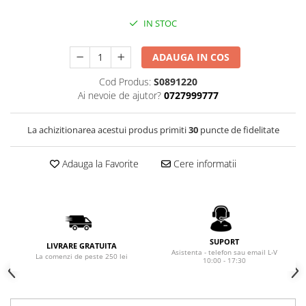
Rhodia
Seturi Cross Bailey Light
Seturi Cross ATX
Rotring
IN STOC
Seturi Cross Bailey
Private Reserve Ink
Seturi Cross Calais
ADAUGA IN COS
Scrikss
Seturi Sheaffer
Cod Produs:
S0891220
Standardgraph
Ai nevoie de ajutor?
0727999777
Seturi Sheaffer 100
Sailor
Seturi Icon
Schneider
La achizitionarea acestui produs primiti
30
puncte de fidelitate
Seturi Taramis
Seturi VFM
Sheaffer
Adauga la Favorite
Cere informatii
Seturi Waterman
Staedtler
Seturi Hemisphere
Sharpie
Seturi Pilot
Tibaldi
Seturi Capless
Tombow
SUPORT
Seturi Custom
LIVRARE GRATUITA
Asistenta - telefon sau email L-V
Mono Graph Fine
La comenzi de peste 250 lei
10:00 - 17:30
Seturi Caligrafie
Waterman
Seturi Platinum
Worther
Seturi Scrikss