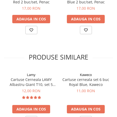
Clairefontaine
Red 2 buc/set, Penac
Blue 2 buc/set, Penac
SenseBag
17,00 RON
17,00 RON
Zebra
ADAUGA IN COS
ADAUGA IN COS
ICO
POLICE
PRODUSE SIMILARE
Lamy
Kaweco
Cartuse Cerneala LAMY
Cartuse cerneala set 6 buc
Albastru Giant T10, set 5
Royal Blue, Kaweco
buc
12,00 RON
11,00 RON
ADAUGA IN COS
ADAUGA IN COS