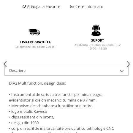
Rhodia
Seturi Cross Bailey Light
Adauga la Favorite
Cere informatii
Seturi Cross ATX
Rotring
Seturi Cross Bailey
Private Reserve Ink
Seturi Cross Calais
Scrikss
Seturi Sheaffer
Standardgraph
SUPORT
Seturi Sheaffer 100
LIVRARE GRATUITA
Asistenta - telefon sau email L-V
Sailor
La comenzi de peste 250 lei
10:00 - 17:30
Seturi Icon
Schneider
Seturi Taramis
Seturi VFM
Sheaffer
Descriere
Seturi Waterman
Staedtler
Seturi Hemisphere
DIA2 Multifunction, design clasic
Sharpie
Seturi Pilot
Tibaldi
• Instrumentul de scris cu trei functii: pix mina neagra,
Seturi Capless
evidentiator si creion mecanic cu mina de 0.7 mm.
Tombow
• Mecanism de schimbare a functiilor prin rotire.
Seturi Custom
Mono Graph Fine
• logo metalic Kaweco
Seturi Caligrafie
​• clips rezistent din bronz,
Waterman
• design din 1930
Seturi Platinum
Worther
• corp din acril de inalta calitate prelucrat cu tehnologie CNC
Seturi Scrikss