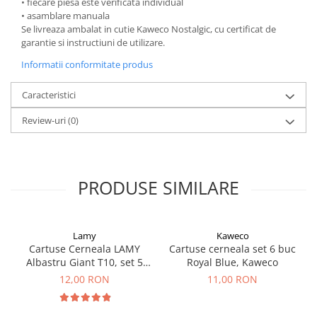
• fiecare piesa este verificata individual
El Casco
• asamblare manuala
Se livreaza ambalat in cutie Kaweco Nostalgic, cu certificat de
Leuchtturm1917
garantie si instructiuni de utilizare.
Oxford
Informatii conformitate produs
Acvila
Caracteristici
Aristo
Castelli
Review-uri
(0)
Precision
Carla Rossini
PRODUSE SIMILARE
Fara
Deli
Forpus
Lamy
Kaweco
Cartuse Cerneala LAMY
Cartuse cerneala set 6 buc
Herlitz
Albastru Giant T10, set 5
Royal Blue, Kaweco
Lexon
buc
12,00 RON
11,00 RON
M+R