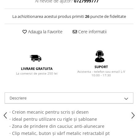
Rhodia
Ai nevoie de ajutor?
0727999777
Seturi Cross Bailey Light
Seturi Cross ATX
Rotring
La achizitionarea acestui produs primiti
26
puncte de fidelitate
Seturi Cross Bailey
Private Reserve Ink
Seturi Cross Calais
Scrikss
Adauga la Favorite
Cere informatii
Seturi Sheaffer
Standardgraph
Seturi Sheaffer 100
Sailor
Seturi Icon
Schneider
Seturi Taramis
Seturi VFM
SUPORT
Sheaffer
LIVRARE GRATUITA
Asistenta - telefon sau email L-V
La comenzi de peste 250 lei
Seturi Waterman
10:00 - 17:30
Staedtler
Seturi Hemisphere
Sharpie
Seturi Pilot
Tibaldi
Descriere
Seturi Capless
Tombow
Seturi Custom
Creion mecanic pentru scris și desen
·
Mono Graph Fine
Seturi Caligrafie
ideal pentru utilizare cu rigle și șabloane
·
Waterman
Zona de prindere din cauciuc anti-alunecare
·
Seturi Platinum
Worther
Clip metalic, buton și vârf metalic retractabil pt
·
Seturi Scrikss