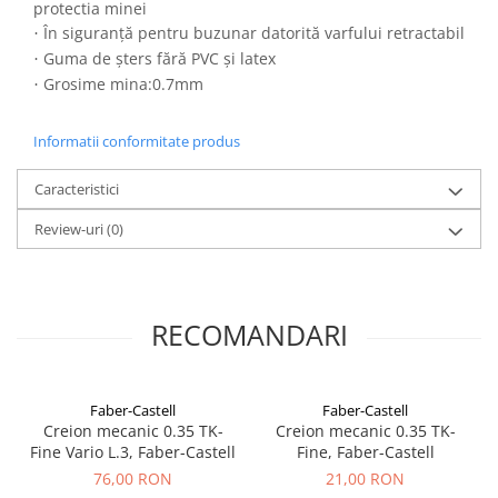
protectia minei
El Casco
În siguranță pentru buzunar datorită varfului retractabil
·
Leuchtturm1917
Guma de șters fără PVC și latex
·
Grosime mina:0.7mm
Oxford
·
Acvila
Informatii conformitate produs
Aristo
Castelli
Caracteristici
Precision
Review-uri
(0)
Carla Rossini
Fara
Deli
RECOMANDARI
Forpus
Herlitz
Faber-Castell
Faber-Castell
Lexon
Creion mecanic 0.35 TK-
Creion mecanic 0.35 TK-
Fine Vario L.3, Faber-Castell
Fine, Faber-Castell
M+R
76,00 RON
21,00 RON