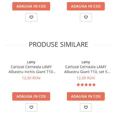
Clairefontaine
ADAUGA IN COS
ADAUGA IN COS
SenseBag
Zebra
ICO
POLICE
PRODUSE SIMILARE
Lamy
Lamy
Cartuse Cerneala LAMY
Cartuse Cerneala LAMY
Albastru Inchis Giant T10,
Albastru Giant T10, set 5
set 5 buc
buc
12,00 RON
12,00 RON
ADAUGA IN COS
ADAUGA IN COS