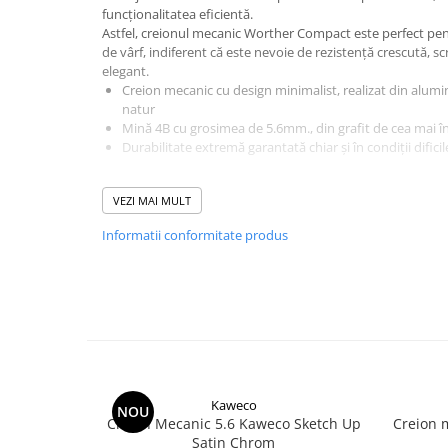
El Casco
funcționalitatea eficientă.
Astfel, creionul mecanic Worther Compact este perfect pentr
Leuchtturm1917
de vârf, indiferent că este nevoie de rezistență crescută, s
elegant.
Oxford
Creion mecanic cu design minimalist, realizat din alum
Acvila
natur
Mină 4B cu grosimea de 5.6mm., din grafit de cea mai în
Aristo
Durabilitate extremă garantată chiar și în condiții dificil
Castelli
✒️
Alege fontul mai sus, in cazul 
Precision
VEZI MAI MULT
Carla Rossini
Informatii conformitate produs
Fara
Deli
Forpus
Herlitz
Lexon
Kaweco
NOU
M+R
Creion Mecanic 5.6 Kaweco Sketch Up
Creion 
Satin Chrom