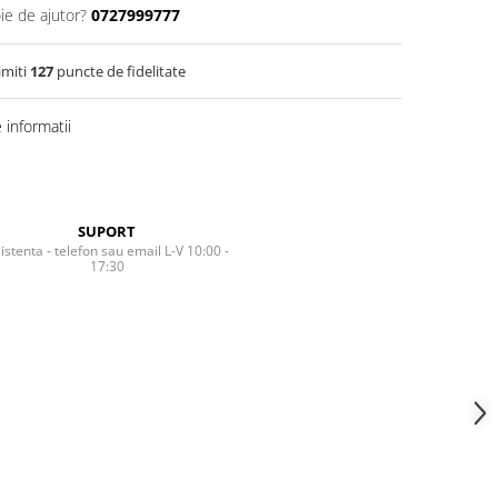
ie de ajutor?
0727999777
imiti
127
puncte de fidelitate
informatii
SUPORT
istenta - telefon sau email L-V 10:00 -
17:30