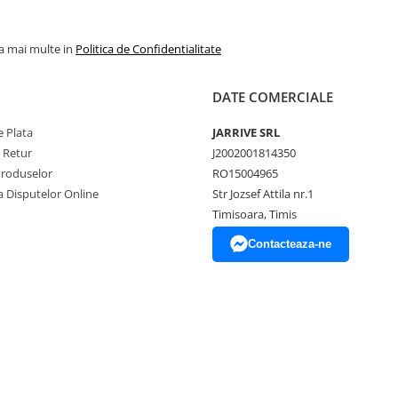
la mai multe in
Politica de Confidentialitate
DATE COMERCIALE
 Plata
JARRIVE SRL
e Retur
J2002001814350
Produselor
RO15004965
a Disputelor Online
Str Jozsef Attila nr.1
Timisoara, Timis
Contacteaza-ne