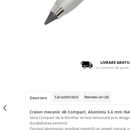
Rhodia
Seturi Cross Bailey Light
Seturi Cross ATX
Rotring
Seturi Cross Bailey
Private Reserve Ink
Seturi Cross Calais
Scrikss
Seturi Sheaffer
Standardgraph
Seturi Sheaffer 100
Sailor
Seturi Icon
Distribuie
Schneider
pe
Seturi Taramis
Facebook
LIVRARE GRATU
Seturi VFM
Sheaffer
La comenzi de peste 
Seturi Waterman
Staedtler
Seturi Hemisphere
Sharpie
Seturi Pilot
Tibaldi
Seturi Capless
Caracteristici
Review-uri
(0)
Descriere
Tombow
Seturi Custom
Mono Graph Fine
Seturi Caligrafie
Creion mecanic 4B Compact, Aluminiu 5.6 mm Na
Waterman
Seria Compact de la Worther se face remarcată prin designu
Seturi Platinum
durabilitatea extremă.
Worther
Finisajul aluminiului anodizat prezintă un aspect natural, 
Seturi Scrikss