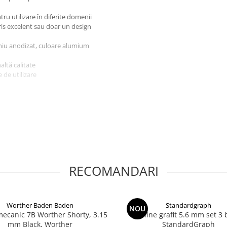
u utilizare în diferite domenii
cris excelent sau doar un design
iniu anodizat, culoare alumium
altă calitate
e de utilizare
personalizarii.
RECOMANDARI
Worther Baden Baden
Standardgraph
NOU
mecanic 7B Worther Shorty, 3.15
Mine grafit 5.6 mm set 3 
mm Black, Worther
StandardGraph