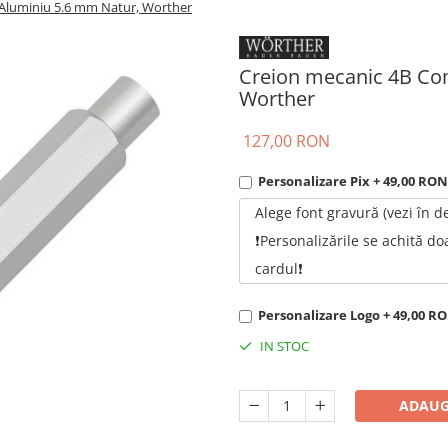
Aluminiu 5.6 mm Natur, Worther
Creion mecanic 4B Co
Worther
127,00 RON
Personalizare Pix + 49,00 RON
Alege font gravură (vezi în d
❗Personalizările se achită do
cardul❗
Personalizare Logo + 49,00 R
IN STOC
ADAUG