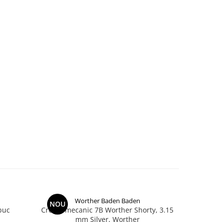
Worther Baden Baden
NOU
buc
Creion mecanic 7B Worther Shorty, 3.15
Creion Mec
mm Silver, Worther