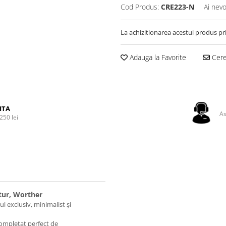
Cod Produs:
CRE223-N
Ai nevo
La achizitionarea acestui produs pr
Adauga la Favorite
Cere 
ITA
As
250 lei
tur, Worther
l exclusiv, minimalist și
completat perfect de