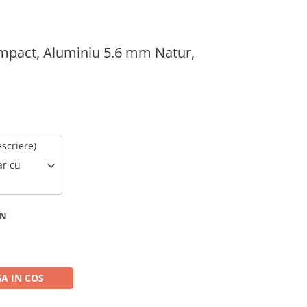
mpact, Aluminiu 5.6 mm Natur,
escriere)
ar cu
ON
A IN COS