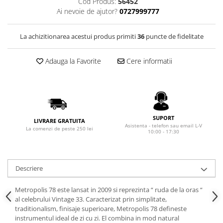
Cod Produs:
56452
Rhodia
Seturi Cross Bailey Light
Ai nevoie de ajutor?
0727999777
Seturi Cross ATX
Rotring
Seturi Cross Bailey
Private Reserve Ink
La achizitionarea acestui produs primiti
36
puncte de fidelitate
Seturi Cross Calais
Scrikss
Seturi Sheaffer
Adauga la Favorite
Cere informatii
Standardgraph
Seturi Sheaffer 100
Sailor
Seturi Icon
Schneider
Seturi Taramis
Seturi VFM
Sheaffer
SUPORT
LIVRARE GRATUITA
Seturi Waterman
Staedtler
Asistenta - telefon sau email L-V
La comenzi de peste 250 lei
10:00 - 17:30
Seturi Hemisphere
Sharpie
Seturi Pilot
Tibaldi
Seturi Capless
Descriere
Tombow
Seturi Custom
Mono Graph Fine
Metropolis 78 este lansat in 2009 si reprezinta “ ruda de la oras “
Seturi Caligrafie
al celebrului Vintage 33. Caracterizat prin simplitate,
Waterman
Seturi Platinum
traditionalism, finisaje superioare, Metropolis 78 defineste
Worther
instrumentul ideal de zi cu zi. El combina in mod natural
Seturi Scrikss