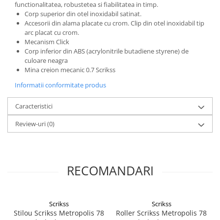
functionalitatea, robustetea si fiabilitatea in timp.
El Casco
Corp superior din otel inoxidabil satinat.
Leuchtturm1917
Accesorii din alama placate cu crom. Clip din otel inoxidabil tip
arc placat cu crom.
Oxford
Mecanism Click
Corp inferior din ABS (acrylonitrile butadiene styrene) de
Acvila
culoare neagra
Aristo
Mina creion mecanic 0.7 Scrikss
Castelli
Informatii conformitate produs
Precision
Caracteristici
Carla Rossini
Review-uri
(0)
Fara
Deli
Forpus
RECOMANDARI
Herlitz
Lexon
Scrikss
Scrikss
M+R
Stilou Scrikss Metropolis 78
Roller Scrikss Metropolis 78