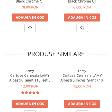
Clairefontaine
Black Chrome CT
Black Chrome CT
78,00 RON
67,00 RON
SenseBag
Zebra
ADAUGA IN COS
ADAUGA IN COS
ICO
POLICE
PRODUSE SIMILARE
Lamy
Lamy
Cartuse Cerneala LAMY
Cartuse Cerneala LAMY
Albastru Giant T10, set 5
Albastru Inchis Giant T10,
buc
set 5 buc
12,00 RON
12,00 RON
ADAUGA IN COS
ADAUGA IN COS