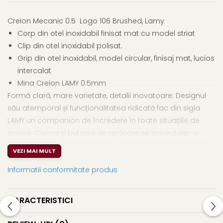
El Casco
Creion Mecanic 0.5 Logo 106 Brushed, Lamy
Leuchtturm1917
Corp din otel inoxidabil finisat mat cu model striat
Oxford
Clip din otel inoxidabil polisat.
Acvila
Grip din otel inoxidabil, model circular, finisaj mat, lucios
Aristo
intercalat
Mina Creion LAMY 0.5mm
Castelli
Formă clară, mare varietate, detalii inovatoare: Designul
Precision
său atemporal și funcționalitatea ridicată fac din sigla
Carla Rossini
LAMY un companion de încredere în toate situațiile de
Fara
scriere. Clema și butonul de apăsare se îmbină într-o
unitate funcțională integrată. În același timp, această
Deli
VEZI MAI MULT
claritate formală pură a seriei este completată de o
Forpus
Informatii conformitate produs
gamă largă de opțiuni de suprafață și culoare.
Herlitz
Lexon
Creion mecanic / Oțel inoxidabil, finisaj rotund periat ,
CARACTERISTICI
parte frontală metalică
M+R