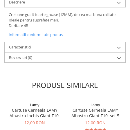
Descriere
Acvila
Creioane grafit foarte groase (12MM), de cea mai buna calitate.
Aristo
Ideale pentru suprafete mari.
Duritate 4B
Castelli
Informatii conformitate produs
Precision
Carla Rossini
Caracteristici
Fara
Review-uri
(0)
Deli
Forpus
Herlitz
PRODUSE SIMILARE
Lexon
M+R
Lamy
Lamy
Clairefontaine
Cartuse Cerneala LAMY
Cartuse Cerneala LAMY
Albastru Inchis Giant T10,
Albastru Giant T10, set 5
SenseBag
set 5 buc
buc
12,00 RON
12,00 RON
Zebra