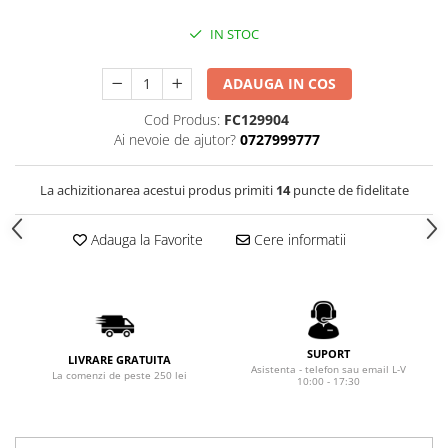
Seturi Cross Bailey Light
Private Reserve Ink
Seturi Cross ATX
IN STOC
Scrikss
Seturi Cross Bailey
Standardgraph
ADAUGA IN COS
Seturi Cross Calais
Sailor
Seturi Sheaffer
Cod Produs:
FC129904
Schneider
Ai nevoie de ajutor?
0727999777
Seturi Sheaffer 100
Seturi Icon
Sheaffer
La achizitionarea acestui produs primiti
14
puncte de fidelitate
Seturi Taramis
Staedtler
Seturi VFM
Sharpie
Adauga la Favorite
Cere informatii
Seturi Waterman
Tibaldi
Seturi Hemisphere
Tombow
Seturi Pilot
Waterman
Seturi Capless
Worther
SUPORT
Seturi Custom
LIVRARE GRATUITA
Asistenta - telefon sau email L-V
La comenzi de peste 250 lei
10:00 - 17:30
El Casco
Seturi Caligrafie
Leuchtturm1917
Seturi Platinum
Oxford
Seturi Scrikss