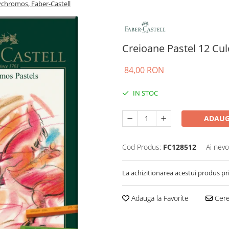
ychromos, Faber-Castell
Creioane Pastel 12 Cul
84,00 RON
IN STOC
ADAUG
Cod Produs:
FC128512
Ai nevo
La achizitionarea acestui produs pr
Adauga la Favorite
Cere 