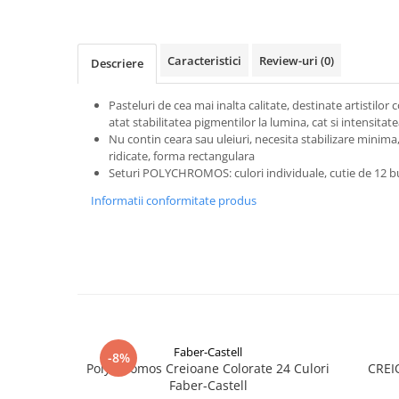
Clairefontaine
SenseBag
Zebra
Caracteristici
Review-uri
(0)
Descriere
ICO
Pasteluri de cea mai inalta calitate, destinate artistilor
POLICE
atat stabilitatea pigmentilor la lumina, cat si intensitate
Nu contin ceara sau uleiuri, necesita stabilizare minima,
ridicate, forma rectangulara
Seturi POLYCHROMOS: culori individuale, cutie de 12 b
Informatii conformitate produs
Faber-Castell
-8%
Polychromos Creioane Colorate 24 Culori
CREI
Faber-Castell