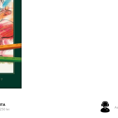
ITA
As
250 lei