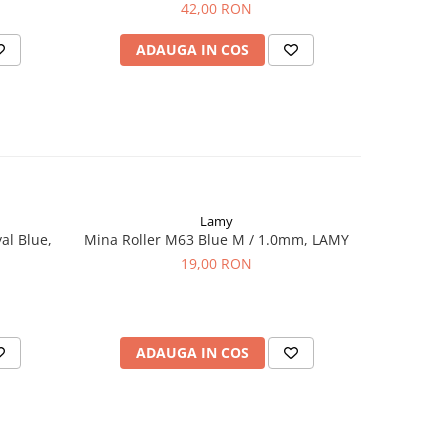
42,00 RON
1
ADAUGA IN COS
AD
Lamy
al Blue,
Mina Roller M63 Blue M / 1.0mm, LAMY
Cartuse C
Bla
19,00 RON
ADAUGA IN COS
AD