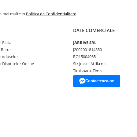
la mai multe in
Politica de Confidentialitate
DATE COMERCIALE
 Plata
JARRIVE SRL
e Retur
J2002001814350
Produselor
RO15004965
a Disputelor Online
Str Jozsef Attila nr.1
Timisoara, Timis
Contacteaza-ne