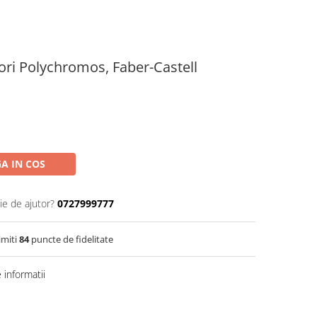
ori Polychromos, Faber-Castell
A IN COS
ie de ajutor?
0727999777
imiti
84
puncte de fidelitate
informatii