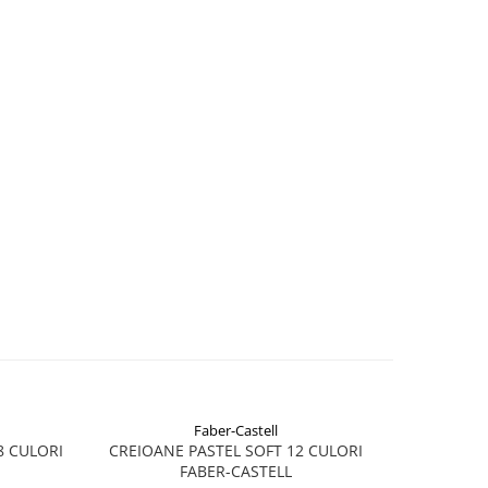
Faber-Castell
-20%
8 CULORI
CREIOANE PASTEL SOFT 12 CULORI
CREIOA
FABER-CASTELL