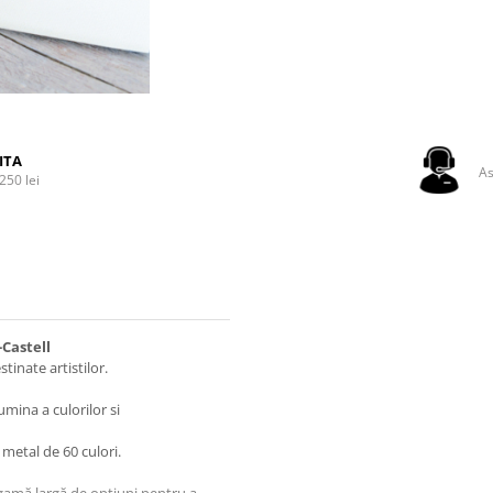
ITA
As
250 lei
Castell
tinate artistilor.
umina a culorilor si
metal de 60 culori.
o gamă largă de opțiuni pentru a