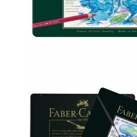
El Casco
Leuchtturm1917
Oxford
Acvila
Aristo
Castelli
Precision
Carla Rossini
Fara
Deli
Forpus
Herlitz
Lexon
M+R