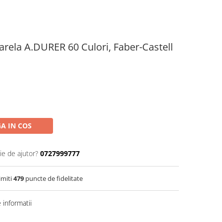
rela A.DURER 60 Culori, Faber-Castell
A IN COS
ie de ajutor?
0727999777
imiti
479
puncte de fidelitate
informatii