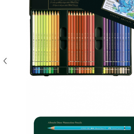
Clairefontaine
SenseBag
Zebra
ICO
POLICE