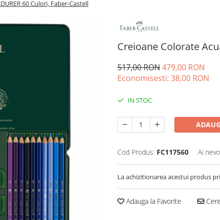
DURER 60 Culori, Faber-Castell
Creioane Colorate Acua
517,00 RON
479,00 RON
Economisesti:
38,00
RON
IN STOC
ADAUG
Cod Produs:
FC117560
Ai nevo
La achizitionarea acestui produs pr
Adauga la Favorite
Cere 