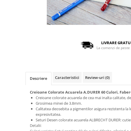
Distribuie
pe
Facebook
LIVRARE GRATU
La comenzi de peste 
Caracteristici
Review-uri
(0)
Descriere
Creioane Colorate Acuarela A.DURER 60 Culori, Faber-
Creioane colorate acuarela de cea mai inalta calitate, des
Grosimea minei de 3.8mm.
Calitatea deosebita a pigmentilor asigura rezistenta la l
expresivitatea.
Seturi Desen colorate acuarela ALBRECHT DURER: cutie 
Detalii:
Culori variate: Setul conține 60 de culori diferite, oferind 