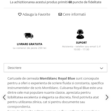
Rhodia
Seturi Cross Bailey Light
La achizitionarea acestui produs primiti
60
puncte de fidelitate
Seturi Cross ATX
Rotring
Adauga la Favorite
Cere informatii
Seturi Cross Bailey
Private Reserve Ink
Seturi Cross Calais
Scrikss
Seturi Sheaffer
Standardgraph
Seturi Sheaffer 100
Sailor
Seturi Icon
SUPORT
LIVRARE GRATUITA
Schneider
Asistenta - telefon sau email L-V
Seturi Taramis
La comenzi de peste 250 lei
10:00 - 17:30
Seturi VFM
Sheaffer
Seturi Waterman
Staedtler
Descriere
Seturi Hemisphere
Sharpie
Seturi Pilot
Tibaldi
Cartusele de cerneala
Montblanc Royal Blue
sunt concepute
Seturi Capless
pentru a oferi o experienta de scriere fluida si constanta, specifica
Tombow
instrumentelor de scris Montblanc. Culoarea Royal Blue este una
Seturi Custom
dintre cele mai populare nuante clasice, apreciata pentru
Mono Graph Fine
Seturi Caligrafie
lizibilitatea excelenta si eleganta sa discreta, fiind potrivita atat
Waterman
pentru utilizarea zilnica, cat si pentru documente sau
Seturi Platinum
corespondenta.
Worther
Seturi Scrikss