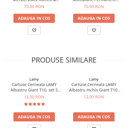
Clairefontaine
Juliet, Verona Red, set 8
BLACK set 8 buc
70,00 RON
70,00 RON
SenseBag
buc, Montblanc
Zebra
ADAUGA IN COS
ADAUGA IN COS
ICO
POLICE
PRODUSE SIMILARE
Lamy
Lamy
Cartuse Cerneala LAMY
Cartuse Cerneala LAMY
Albastru Giant T10, set 5
Albastru Inchis Giant T10,
buc
set 5 buc
12,00 RON
12,00 RON
ADAUGA IN COS
ADAUGA IN COS