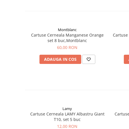
El Casco
Leuchtturm1917
Oxford
Montblanc
Acvila
Cartuse Cerneala Manganese Orange
Cartuse
Aristo
set 8 buc,Montblanc
60,00 RON
Castelli
Precision
ADAUGA IN COS
Carla Rossini
Fara
Deli
Forpus
Herlitz
Lamy
Lexon
Cartuse Cerneala LAMY Albastru Giant
Cartuse
T10, set 5 buc
M+R
12,00 RON