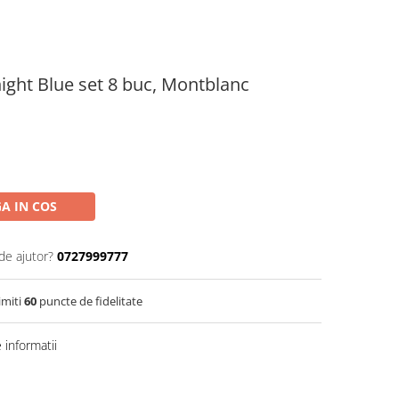
ight Blue set 8 buc, Montblanc
A IN COS
de ajutor?
0727999777
imiti
60
puncte de fidelitate
informatii