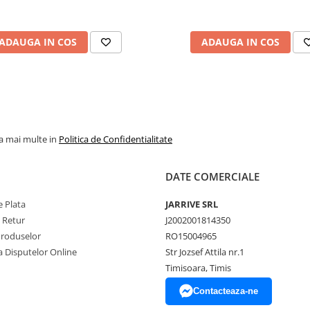
ADAUGA IN COS
ADAUGA IN COS
la mai multe in
Politica de Confidentialitate
DATE COMERCIALE
 Plata
JARRIVE SRL
e Retur
J2002001814350
Produselor
RO15004965
a Disputelor Online
Str Jozsef Attila nr.1
Timisoara, Timis
Contacteaza-ne