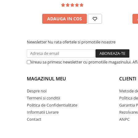
Clairefontaine
SenseBag
ADAUGA IN COS
Zebra
ICO
POLICE
Newsletter
Nu rata ofertele si promotiile noastre
Vreau sa primesc newsletter cu promotiile magazinului. Af
MAGAZINUL MEU
CLIENTI
Despre noi
Metode de
Termeni si conditii
Politica d
Politica de Confidentialitate
Garantia 
Informatii Livrare
Rezolvare
Contact
ANPC