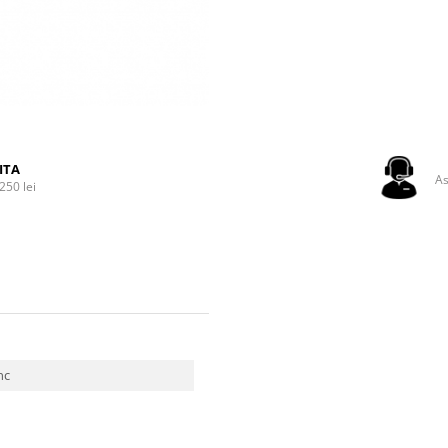
ITA
As
250 lei
nc