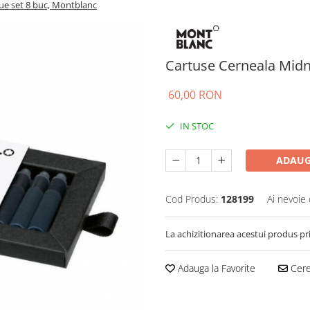
ue set 8 buc, Montblanc
Cartuse Cerneala Midn
60,00 RON
IN STOC
ADAUG
Cod Produs:
128199
Ai nevoie 
La achizitionarea acestui produs pr
Adauga la Favorite
Cere 