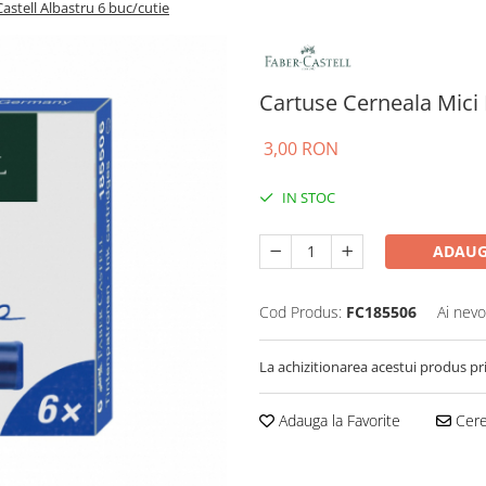
astell Albastru 6 buc/cutie
Cartuse Cerneala Mici 
3,00 RON
IN STOC
ADAUG
Cod Produs:
FC185506
Ai nevo
La achizitionarea acestui produs pr
Adauga la Favorite
Cere 