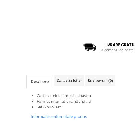
El Casco
Leuchtturm1917
Oxford
Distribuie
Acvila
pe
Aristo
Facebook
LIVRARE GRATU
La comenzi de peste 
Castelli
Precision
Carla Rossini
Fara
Caracteristici
Review-uri
(0)
Descriere
Deli
Cartuse mici, cerneala albastra
Forpus
Format internetional standard
Set 6 buc/ set
Herlitz
Informatii conformitate produs
Lexon
M+R