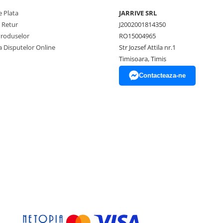
 Plata
JARRIVE SRL
e Retur
J2002001814350
Produselor
RO15004965
a Disputelor Online
Str Jozsef Attila nr.1
Timisoara, Timis
Contacteaza-ne