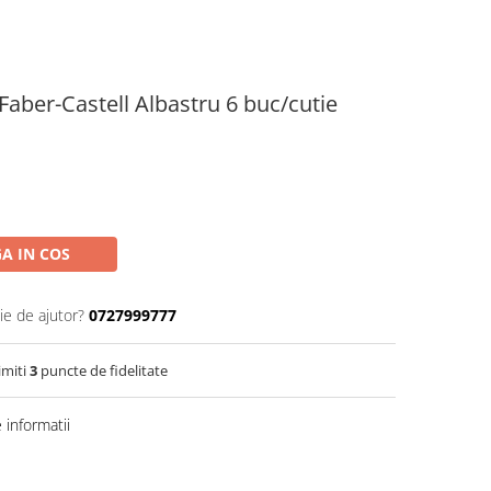
Faber-Castell Albastru 6 buc/cutie
A IN COS
ie de ajutor?
0727999777
imiti
3
puncte de fidelitate
informatii