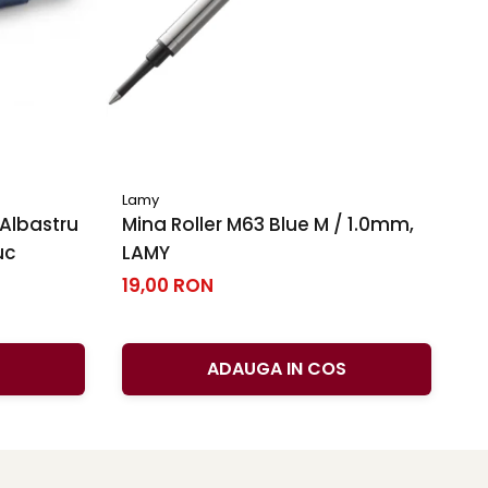
Lamy
Cr
Albastru
Mina Roller M63 Blue M / 1.0mm,
C
uc
LAMY
S
se
19,00 RON
2
ADAUGA IN COS