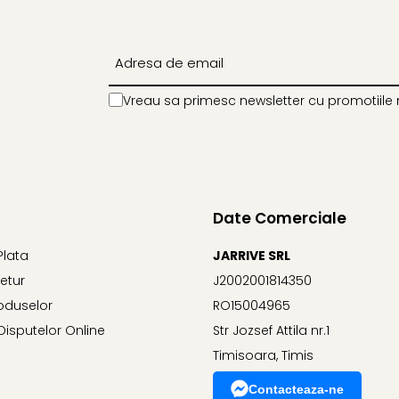
Vreau sa primesc newsletter cu promotiile 
Date Comerciale
Plata
JARRIVE SRL
Retur
J2002001814350
oduselor
RO15004965
Disputelor Online
Str Jozsef Attila nr.1
Timisoara, Timis
Contacteaza-ne