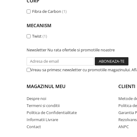
CORP
Rhodia
Seturi Cross Bailey Light
Seturi Cross ATX
Rotring
Fibra de Carbon
(1)
Seturi Cross Bailey
Private Reserve Ink
MECANISM
Seturi Cross Calais
Scrikss
Seturi Sheaffer
Twist
(1)
Standardgraph
Seturi Sheaffer 100
Sailor
Newsletter
Nu rata ofertele si promotiile noastre
Seturi Icon
Schneider
Seturi Taramis
Seturi VFM
Sheaffer
Vreau sa primesc newsletter cu promotiile magazinului. Af
Seturi Waterman
Staedtler
Seturi Hemisphere
Sharpie
MAGAZINUL MEU
CLIENTI
Seturi Pilot
Tibaldi
Despre noi
Metode de
Seturi Capless
Tombow
Termeni si conditii
Politica d
Seturi Custom
Politica de Confidentialitate
Garantia 
Mono Graph Fine
Seturi Caligrafie
Informatii Livrare
Rezolvare
Waterman
Contact
ANPC
Seturi Platinum
Worther
Seturi Scrikss