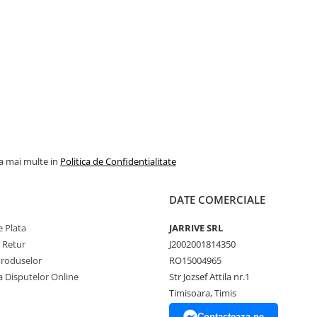
la mai multe in
Politica de Confidentialitate
DATE COMERCIALE
 Plata
JARRIVE SRL
e Retur
J2002001814350
Produselor
RO15004965
a Disputelor Online
Str Jozsef Attila nr.1
Timisoara, Timis
Contacteaza-ne