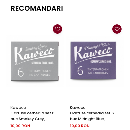
Clairefontaine
RECOMANDARI
SenseBag
Zebra
ICO
POLICE
Kaweco
Kaweco
Cartuse cerneala set 6
Cartuse cerneala set 6
buc Smokey Grey,
buc Midnight Blue,
Kaweco
Kaweco
10,00 RON
10,00 RON