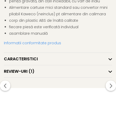
peniță gravată, din oțel inoxidabil, cu vârf de iridiu
El Casco
Alimentare cartuse mici standard sau convertor mini
Leuchtturm1917
pliabil Kaweco (neinclus) pt alimentare din calimara
Oxford
corp din plastic ABS de înaltă calitate
fiecare piesă este verificată individual
Acvila
asamblare manuală
Aristo
Informatii conformitate produs
Castelli
Precision
CARACTERISTICI
Carla Rossini
Fara
REVIEW-URI
(1)
Deli
Forpus
Herlitz
Lexon
M+R