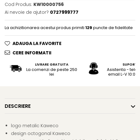
Rhodia
Seturi Cross Bailey Light
Cod Produs:
KW10000756
Seturi Cross ATX
Rotring
Ai nevoie de ajutor?
0727999777
Seturi Cross Bailey
Private Reserve Ink
Seturi Cross Calais
La achizitionarea acestui produs primiti
129
puncte de fidelitate
Scrikss
Seturi Sheaffer
Standardgraph
ADAUGA LA FAVORITE
Seturi Sheaffer 100
Sailor
Seturi Icon
CERE INFORMATII
Schneider
Seturi Taramis
LIVRARE GRATUITA
SUPORT
Seturi VFM
Sheaffer
La comenzi de peste 250
Asistenta - tele
lei
email L-V 10:00 -
Seturi Waterman
Staedtler
Seturi Hemisphere
Sharpie
Seturi Pilot
Tibaldi
Seturi Capless
DESCRIERE
Tombow
Seturi Custom
Mono Graph Fine
Seturi Caligrafie
Waterman
logo metalic Kaweco
Seturi Platinum
design octogonal Kaweco
Worther
Seturi Scrikss