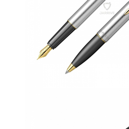
El Casco
Leuchtturm1917
Oxford
Acvila
Aristo
Castelli
Precision
Carla Rossini
Fara
Deli
Forpus
Herlitz
Lexon
M+R