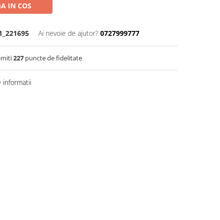
A IN COS
1_221695
Ai nevoie de ajutor?
0727999777
imiti
227
puncte de fidelitate
informatii