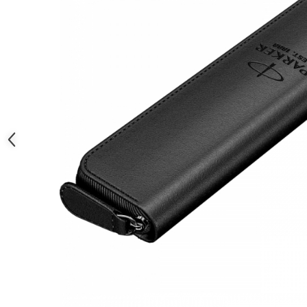
Clairefontaine
SenseBag
Zebra
ICO
POLICE