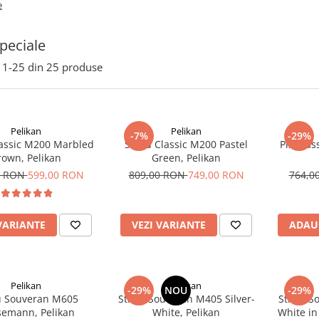
e
speciale
1-
25
din
25
produse
Pelikan
Pelikan
-7%
-29%
lassic M200 Marbled
Stilou Classic M200 Pastel
Pix Clas
rown, Pelikan
Green, Pelikan
0 RON
599,00 RON
809,00 RON
749,00 RON
764,0
VARIANTE
VEZI VARIANTE
ADAU
Pelikan
Pelikan
-29%
NOU
-29%
u Souveran M605
Stilou Souveran M405 Silver-
Stilou S
semann, Pelikan
White, Pelikan
White in