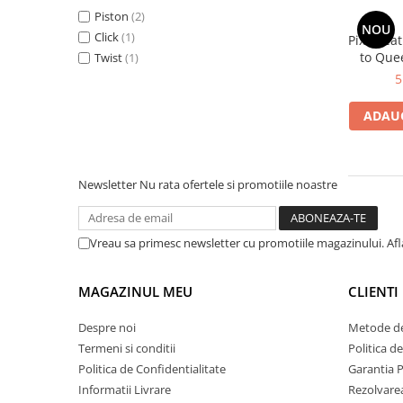
Clairefontaine
Piston
(2)
SenseBag
NOU
Click
(1)
Pix Grea
Zebra
to Quee
Twist
(1)
5
ICO
POLICE
ADAUG
Newsletter
Nu rata ofertele si promotiile noastre
Vreau sa primesc newsletter cu promotiile magazinului. Af
MAGAZINUL MEU
CLIENTI
Despre noi
Metode de
Termeni si conditii
Politica d
Politica de Confidentialitate
Garantia 
Informatii Livrare
Rezolvare