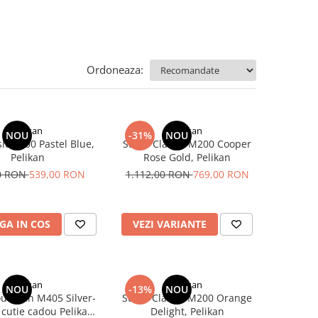
Ordoneaza:
Pelikan
Pelikan
NOU
-31%
NOU
sic K200 Pastel Blue,
Stilou Classic M200 Cooper
Pelikan
Rose Gold, Pelikan
0 RON
539,00 RON
1.112,00 RON
769,00 RON
GA IN COS
VEZI VARIANTE
Pelikan
Pelikan
NOU
-13%
NOU
ouveran M405 Silver-
Stilou Classic M200 Orange
 cutie cadou Pelikan,
Delight, Pelikan