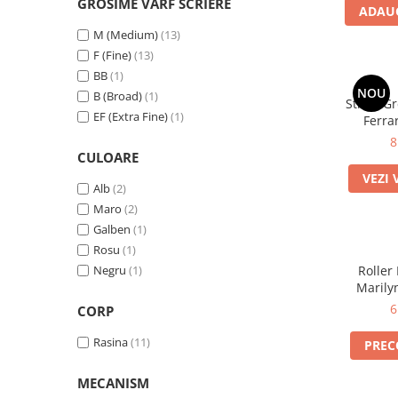
GROSIME VARF SCRIERE
ADAUG
El Casco
M (Medium)
(13)
Leuchtturm1917
F (Fine)
(13)
Oxford
BB
(1)
NOU
Acvila
B (Broad)
(1)
Stilou G
EF (Extra Fine)
(1)
Ferrar
Aristo
8
Castelli
CULOARE
Precision
VEZI 
Alb
(2)
Carla Rossini
Maro
(2)
Galben
(1)
Fara
Rosu
(1)
Deli
Negru
(1)
Roller
Marily
Forpus
6
CORP
Herlitz
Rasina
(11)
Lexon
PRE
M+R
MECANISM