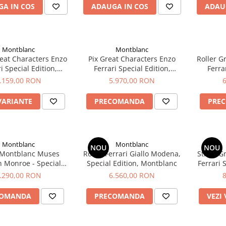
A IN COS
ADAUGA IN COS
ADAU
Montblanc
Montblanc
reat Characters Enzo
Pix Great Characters Enzo
Roller G
i Special Edition,
Ferrari Special Edition,
Ferra
Montblanc
Montblanc
.159,00 RON
5.970,00 RON
VARIANTE
PRECOMANDA
PRE
Montblanc
Montblanc
NOU
NOU
 Montblanc Muses
Roller Ferrari Giallo Modena,
Stilou G
n Monroe - Special
Special Edition, Montblanc
Ferrari 
Edition
Mod
.290,00 RON
6.560,00 RON
COMANDA
PRECOMANDA
VEZI