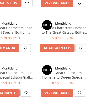
GA IN COS
VEZI VARIANTE
Montblanc
Montblanc
NOU
reat Characters Enzo
Pix Great Characters Homage
ri Special Edition,
to The Great Gatsby, Editie
Montblanc
Speciala, Montblanc
6.570,00 RON
5.970,00 RON
COMANDA
ADAUGA IN COS
Montblanc
Montblanc
NOU
reat Characters Enzo
Stilou Great Characters
Special Edition Giallo
Homage to Queen Special
ena, Montblanc
Edition, Montblanc
8.159,00 RON
8.169,00 RON
 VARIANTE
VEZI VARIANTE