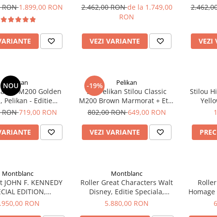
E
0 RON
1.899,00 RON
2.462,00 RON
de la 1.749,00
2.462,
RON
VARIANTE
VEZI VARIANTE
VEZI
Pelikan
Pelikan
NOU
-19%
Classic M200 Golden
Set Pelikan Stilou Classic
Stilou H
, Pelikan - Editie
M200 Brown Marmorat + Etui
Yello
iala (sept 2024)
Piele Brown Pt 1 Instrumente
0 RON
719,00 RON
802,00 RON
649,00 RON
VARIANTE
VEZI VARIANTE
PRE
Montblanc
Montblanc
nt JOHN F. KENNEDY
Roller Great Characters Walt
Rolle
CIAL EDITION,
Disney, Editie Speciala,
Homage t
MONTBLANC
Montblanc
Editie 
.950,00 RON
5.880,00 RON