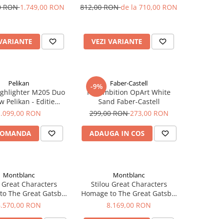
ditie Limitata
00 RON
1.749,00 RON
812,00 RON
de la 710,00 RON
 VARIANTE
VEZI VARIANTE
Pelikan
Faber-Castell
-9%
ighlighter M205 Duo
Pix Ambition OpArt White
w Pelikan - Editie
Sand Faber-Castell
Speciala
1.099,00 RON
299,00 RON
273,00 RON
COMANDA
ADAUGA IN COS
Montblanc
Montblanc
r Great Characters
Stilou Great Characters
o The Great Gatsby,
Homage to The Great Gatsby,
Speciala, Montblanc
Editie Speciala, Montblanc
6.570,00 RON
8.169,00 RON