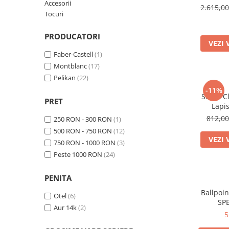
Rhodia
Seturi Cross Bailey Light
Accesorii
2.615,0
Tocuri
Seturi Cross ATX
Rotring
Seturi Cross Bailey
Private Reserve Ink
PRODUCATORI
Seturi Cross Calais
VEZI 
Scrikss
Faber-Castell
(1)
Seturi Sheaffer
Standardgraph
Montblanc
(17)
Seturi Sheaffer 100
Pelikan
(22)
Sailor
Seturi Icon
-11%
Schneider
Stilou 
Seturi Taramis
PRET
Lapis
Seturi VFM
Sheaffer
Spec
812,0
250 RON - 300 RON
(1)
Seturi Waterman
Staedtler
500 RON - 750 RON
(12)
VEZI 
Seturi Hemisphere
750 RON - 1000 RON
(3)
Sharpie
Seturi Pilot
Peste 1000 RON
(24)
Tibaldi
Seturi Capless
Tombow
PENITA
Seturi Custom
Mono Graph Fine
Ballpoi
Otel
(6)
Seturi Caligrafie
SPE
Waterman
Aur 14k
(2)
Seturi Platinum
5
Worther
Seturi Scrikss