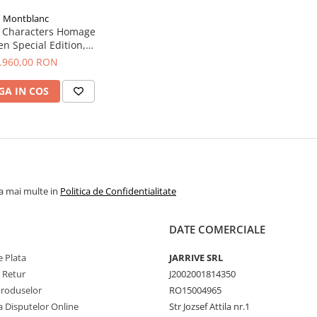
Montblanc
t Characters Homage
n Special Edition,
Montblanc
.960,00 RON
A IN COS
la mai multe in
Politica de Confidentialitate
DATE COMERCIALE
 Plata
JARRIVE SRL
e Retur
J2002001814350
Produselor
RO15004965
a Disputelor Online
Str Jozsef Attila nr.1