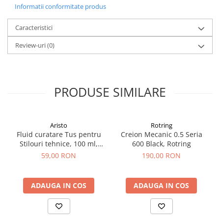
Informatii conformitate produs
El Casco
Leuchtturm1917
Caracteristici
Oxford
Review-uri
(0)
Acvila
Aristo
Castelli
PRODUSE SIMILARE
Precision
Carla Rossini
Aristo
Rotring
Fara
Fluid curatare Tus pentru
Creion Mecanic 0.5 Seria
Stilouri tehnice, 100 ml,
600 Black, Rotring
Deli
Aristo
59,00 RON
190,00 RON
Forpus
Herlitz
ADAUGA IN COS
ADAUGA IN COS
Lexon
M+R