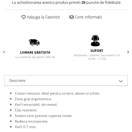
Rhodia
Seturi Cross Bailey Light
La achizitionarea acestui produs primiti
29
puncte de fidelitate
Seturi Cross ATX
Rotring
Adauga la Favorite
Cere informatii
Seturi Cross Bailey
Private Reserve Ink
Seturi Cross Calais
Scrikss
Seturi Sheaffer
Standardgraph
Seturi Sheaffer 100
Sailor
Seturi Icon
SUPORT
LIVRARE GRATUITA
Schneider
Asistenta - telefon sau email L-V
Seturi Taramis
La comenzi de peste 250 lei
10:00 - 17:30
Seturi VFM
Sheaffer
Seturi Waterman
Staedtler
Descriere
Seturi Hemisphere
Sharpie
Seturi Pilot
Tibaldi
Creion mecanic ideal pentru scriere, desen si schite.
Seturi Capless
Zona grip ergonomica.
Tombow
Varf retractabil, din metal.
Seturi Custom
Clip rezistent.
Mono Graph Fine
Seturi Caligrafie
Sistem care previne ruperea minei.
Waterman
Radiera incorporata.
Seturi Platinum
Varf: 0.7 mm.
Worther
Seturi Scrikss