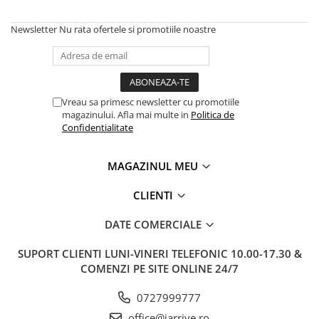
Lamy
Creioane Ulei
Multipen
Seturi Neo Slim
Mecanism Creion Mecanic
Montblanc
Pensule
Seturi Hexo
Newsletter
Nu rata ofertele si promotiile noastre
Creioane Grafit
Rezerva Radiera Creion Mecanic
Montegrappa
Accesorii pentru Artisti
Seturi Essentio
Ultima ocazie
Seturi Grip 2010 & 2011
Monteverde USA
Creioane Tehnice
Markere
Seturi Poly
Namiki
Ascutitori
Etuiuri
Seturi Pelikan
Vreau sa primesc newsletter cu promotiile
Parker
Radiere Arta si Grafica
magazinului. Afla mai multe in
Politica de
Accesorii
Seturi Pelikan Souveran
Confidentialitate
Pelikan
Taiere
Tocuri
Seturi Pelikan Classic
Penac
Hartie Creativ
Seturi Pelikan Jazz
MAGAZINUL MEU
Pilot
Sigilii
Seturi Lamy
CLIENTI
Custom 743
Seturi Sailor
Platinum
Seturi Pro Gear Sailor
DATE COMERCIALE
Porsche Design
Seturi Caran d'Ache
SUPORT CLIENTI
LUNI-VINERI TELEFONIC 10.00-17.30 &
Princ Leather
Seturi Leman
COMENZI PE SITE ONLINE 24/7
Seturi Ecridor
Rhodia
0727999777
Seturi Cross
Rotring
office@jarrive.ro