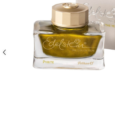
Clairefontaine
SenseBag
Zebra
ICO
POLICE