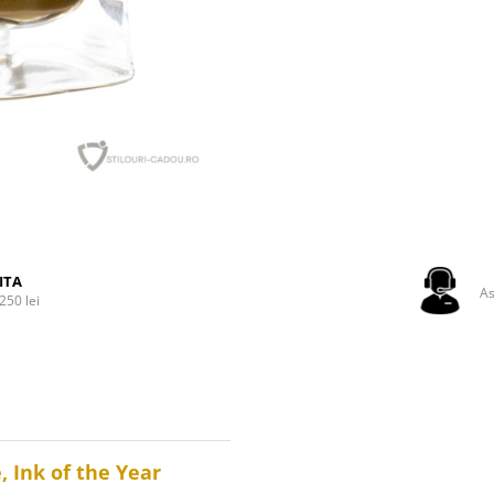
ITA
As
250 lei
, Ink of the Year