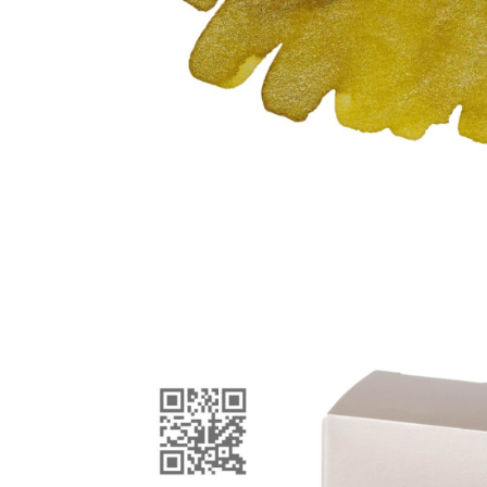
El Casco
Leuchtturm1917
Oxford
Acvila
Aristo
Castelli
Precision
Carla Rossini
Fara
Deli
Forpus
Herlitz
Lexon
M+R