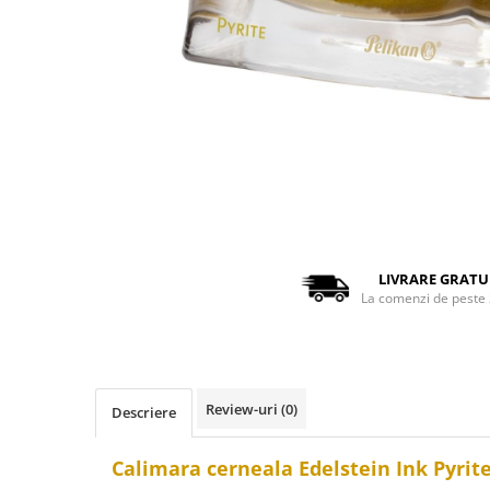
Distribuie
pe
Facebook
LIVRARE GRATU
La comenzi de peste 
Review-uri
(0)
Descriere
Calimara cerneala Edelstein Ink Pyrite