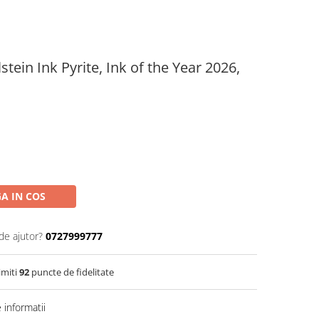
tein Ink Pyrite, Ink of the Year 2026,
A IN COS
de ajutor?
0727999777
imiti
92
puncte de fidelitate
informatii