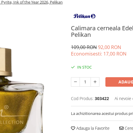
Pyrite, Ink of the Year 2026, Pelikan
Calimara cerneala Edels
Pelikan
109,00 RON
92,00 RON
Economisesti:
17,00
RON
IN STOC
ADAUG
Cod Produs:
303422
Ai nevoie 
La achizitionarea acestui produs pr
Adauga la Favorite
Cere 