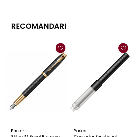
Clairefontaine
SenseBag
Zebra
RECOMANDARI
ICO
POLICE
Parker
Parker
Stilou IM Royal Premium
Convertor Functional