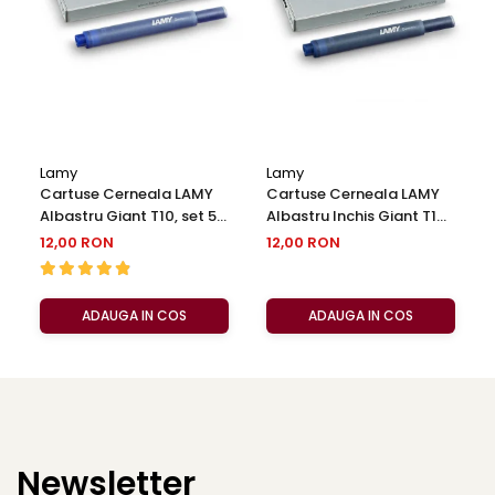
Lamy
Lamy
Cartuse Cerneala LAMY
Cartuse Cerneala LAMY
Albastru Giant T10, set 5
Albastru Inchis Giant T10,
buc
set 5 buc
12,00 RON
12,00 RON
ADAUGA IN COS
ADAUGA IN COS
Newsletter