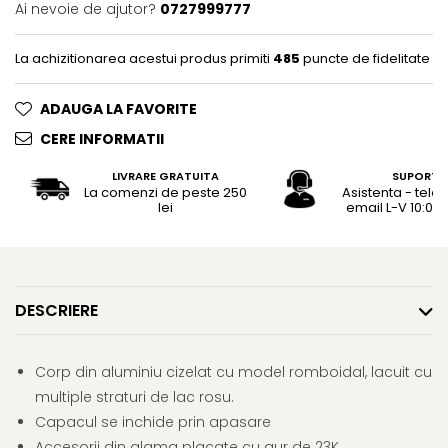
Rhodia
Seturi Cross Bailey Light
Ai nevoie de ajutor?
0727999777
Seturi Cross ATX
Rotring
Seturi Cross Bailey
La achizitionarea acestui produs primiti
485
puncte de fidelitate
Private Reserve Ink
Seturi Cross Calais
Scrikss
ADAUGA LA FAVORITE
Seturi Sheaffer
Standardgraph
CERE INFORMATII
Seturi Sheaffer 100
Sailor
Seturi Icon
LIVRARE GRATUITA
SUPORT
Schneider
La comenzi de peste 250
Asistenta - tele
Seturi Taramis
lei
email L-V 10:00 -
Seturi VFM
Sheaffer
Seturi Waterman
Staedtler
Seturi Hemisphere
Sharpie
Seturi Pilot
DESCRIERE
Tibaldi
Seturi Capless
Tombow
Seturi Custom
Corp din aluminiu cizelat cu model romboidal, lacuit cu
Mono Graph Fine
Seturi Caligrafie
multiple straturi de lac rosu.
Waterman
Seturi Platinum
Capacul se inchide prin apasare
Worther
Accesorii din alama placate cu aur de 23K.
Seturi Scrikss