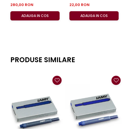
set 6 buc
calitativ nesofisticat, va recomandam ca foarte inspirate,
280,00 RON
22,00 RON
intrumentele de scris din gama Calais.
ADAUGA IN COS
ADAUGA IN COS
PRODUSE SIMILARE