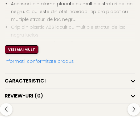
Accesorii din alama placate cu multiple straturi de lac
El Casco
negru. Clipul este din otel inoxidabil tip arc placat cu
Leuchtturm1917
multiple straturi de lac negru.
Oxford
Grip din plastic ABS lacuit cu multiple straturi de lac
Acvila
negru lucios
Mina roller Cross - Jumbo Gel
Aristo
VEZI MAI MULT
Castelli
CONTINUT
Informatii conformitate produs
Precision
Carla Rossini
- Instrument de scris
CARACTERISTICI
- Doua cartuse Cross standard (cartusul de monteaza
Fara
prin apasare)
Deli
REVIEW-URI
(0)
- Cutie ambalaj originala
Forpus
- Garantie internationala si instructiuni de folosire
Herlitz
Lexon
DESCRIERE
Gama Calais are la baza stilul clasic modern in care
M+R
extremele se atrag, in care elementele sunt relationate cu