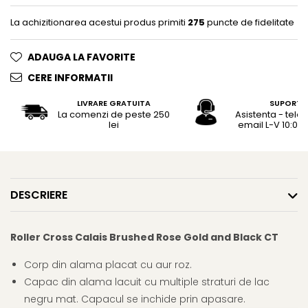
Rhodia
Seturi Cross Bailey Light
Seturi Cross ATX
La achizitionarea acestui produs primiti
275
puncte de fidelitate
Rotring
Seturi Cross Bailey
Private Reserve Ink
ADAUGA LA FAVORITE
Seturi Cross Calais
Scrikss
Seturi Sheaffer
CERE INFORMATII
Standardgraph
Seturi Sheaffer 100
LIVRARE GRATUITA
SUPORT
Sailor
La comenzi de peste 250
Asistenta - tele
Seturi Icon
lei
email L-V 10:00 -
Schneider
Seturi Taramis
Seturi VFM
Sheaffer
Seturi Waterman
Staedtler
Seturi Hemisphere
Sharpie
DESCRIERE
Seturi Pilot
Tibaldi
Seturi Capless
Tombow
Roller Cross Calais Brushed Rose Gold and Black CT
Seturi Custom
Mono Graph Fine
Seturi Caligrafie
Corp din alama placat cu aur roz.
Waterman
Capac din alama lacuit cu multiple straturi de lac
Seturi Platinum
Worther
negru mat. Capacul se inchide prin apasare.
Seturi Scrikss