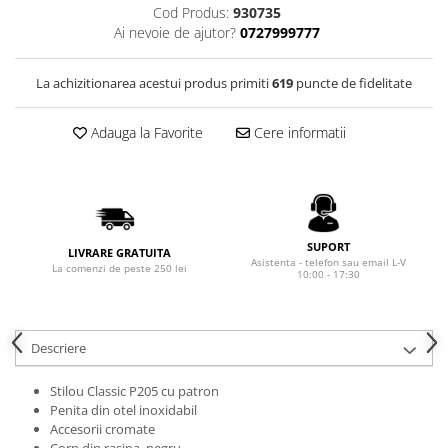
Seturi Cross Bailey Light
Private Reserve Ink
Cod Produs:
930735
Seturi Cross ATX
Ai nevoie de ajutor?
0727999777
Scrikss
Seturi Cross Bailey
Standardgraph
Seturi Cross Calais
La achizitionarea acestui produs primiti
619
puncte de fidelitate
Sailor
Seturi Sheaffer
Adauga la Favorite
Cere informatii
Schneider
Seturi Sheaffer 100
Seturi Icon
Sheaffer
Seturi Taramis
Staedtler
Seturi VFM
Sharpie
Seturi Waterman
SUPORT
LIVRARE GRATUITA
Tibaldi
Asistenta - telefon sau email L-V
La comenzi de peste 250 lei
Seturi Hemisphere
10:00 - 17:30
Tombow
Seturi Pilot
Waterman
Seturi Capless
Descriere
Worther
Seturi Custom
El Casco
Seturi Caligrafie
Stilou Classic P205 cu patron
Penita din otel inoxidabil
Leuchtturm1917
Seturi Platinum
Accesorii cromate
Oxford
Seturi Scrikss