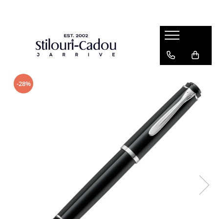
Brand
Instrumente de scris
Seturi instrumente de scris
Arta si Grafica
Consumabile
Desen Tehnic
Accesorii Birou
Organizatoare si Agende
Ballograf
Stilouri
Seturi Kaweco
Creioane Colorate pentru Artisti
Penite
Plansete
Accesorii pe birou
Agende nedatate, Notesuri
Brause
Stilouri de lux
Seturi Parker
Seturi Creioane in Cutii de Lemn
Cartuse Cerneala
Creioane Mecanice Desen
Portcarduri
Agende datate
Stilouri clasice
Caran d'Ache
Seturi Parker IM Royal
Creioane Colorate Aquarela
Cerneala-stilou
Stilouri Desen Tehnic
Portmonee
Organizatoare
-28%
Stilouri Scolare
Seturi Parker Urban Royal
Cross
Creioane Pastel
Cerneală standard-washable
Compasuri
Genti
Caiete
Stilouri caligrafice
Seturi Parker Sonnet Royal
Cerneală permanenta-waterproof
Conklin
Creioane Colorate Hobby
Linere
Mape
Caiete schite
Pixuri
Seturi Parker Jotter Royal
Cerneala document-arhivare
Diplomat
Carbune
Instrumente Geometrie
Accesorii si rezerve agende
Rollere
Seturi Parker Vector XL
Convertoare
Faber-Castell
Markere permanente
Sabloane
Hartie caligrafie
Seturi Parker Aster
Creioane Mecanice
Mine Pix
Diamine
Creioane Grafit Desen
Accesorii Desen Tehnic
Seturi Parker Frontier
Editii limitate
Mine Roller
Seturi Parker Vector
Graf Von Faber-Castell
Markere Pensula
Tusuri si fluide curatare
Digital Pen
Mine Creion Mecanic
Seturi Faber-Castell
Kaweco
La Bucata
Finelinere
Mine Multipen
Seturi Ambition
Jacques Herbin
Pitt
Touch Pens
Mine Fineliner
Seturi E-motion