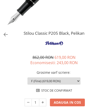
Lamy
Creioane Ulei
Multipen
Seturi Neo Slim
Mecanism Creion Mecanic
Montblanc
Pensule
Seturi Hexo
Creioane Grafit
Rezerva Radiera Creion Mecanic
Montegrappa
Accesorii pentru Artisti
Seturi Essentio
Ultima ocazie
Seturi Grip 2010 & 2011
Monteverde USA
Creioane Tehnice
Markere
Seturi Poly
Namiki
Ascutitori
Etuiuri
Stilou Classic P205 Black, Pelikan
Seturi Pelikan
Parker
Radiere Arta si Grafica
Accesorii
Seturi Pelikan Souveran
Pelikan
Taiere
Tocuri
Seturi Pelikan Classic
Penac
Hartie Creativ
Seturi Pelikan Jazz
862,00 RON
619,00 RON
Pilot
Sigilii
Seturi Lamy
Economisesti:
243,00
RON
Custom 743
Seturi Sailor
Grosime varf scriere
:
Platinum
Seturi Pro Gear Sailor
Porsche Design
Seturi Caran d'Ache
Princ Leather
Seturi Leman
STOC DE CONFIRMAT
Seturi Ecridor
Rhodia
Seturi Cross
ADAUGA IN COS
Rotring