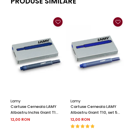
PRODUSE SIMILARE
Clairefontaine
SenseBag
Zebra
ICO
POLICE
Lamy
Lamy
Cartuse Cerneala LAMY
Cartuse Cerneala LAMY
Albastru Inchis Giant T10,
Albastru Giant T10, set 5
set 5 buc
buc
12,00 RON
12,00 RON