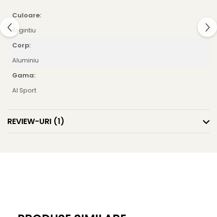
El Casco
Culoare:
Leuchtturm1917
Argintiu
Oxford
Corp:
Acvila
Aluminiu
Aristo
Gama:
Castelli
Al Sport
Precision
Carla Rossini
REVIEW-URI
(1)
Fara
Deli
Forpus
Herlitz
Lexon
M+R