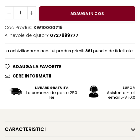
Rhodia
Seturi Cross Bailey Light
Seturi Cross ATX
Rotring
ADAUGA IN COS
Seturi Cross Bailey
Private Reserve Ink
Seturi Cross Calais
Cod Produs:
KW10000716
Scrikss
Seturi Sheaffer
Ai nevoie de ajutor?
0727999777
Standardgraph
Seturi Sheaffer 100
Sailor
La achizitionarea acestui produs primiti
361
puncte de fidelitate
Seturi Icon
Schneider
Seturi Taramis
ADAUGA LA FAVORITE
Seturi VFM
Sheaffer
CERE INFORMATII
Seturi Waterman
Staedtler
Seturi Hemisphere
LIVRARE GRATUITA
SUPORT
Sharpie
La comenzi de peste 250
Asistenta - tele
Seturi Pilot
lei
email L-V 10:00 -
Tibaldi
Seturi Capless
Tombow
Seturi Custom
Mono Graph Fine
Seturi Caligrafie
Waterman
CARACTERISTICI
Seturi Platinum
Worther
Seturi Scrikss