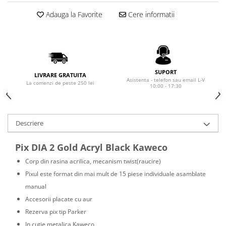
Rhodia
Seturi Cross Bailey Light
Adauga la Favorite
Cere informatii
Seturi Cross ATX
Rotring
Seturi Cross Bailey
Private Reserve Ink
Seturi Cross Calais
Scrikss
Seturi Sheaffer
Standardgraph
Seturi Sheaffer 100
SUPORT
LIVRARE GRATUITA
Sailor
Asistenta - telefon sau email L-V
La comenzi de peste 250 lei
Seturi Icon
10:00 - 17:30
Schneider
Seturi Taramis
Seturi VFM
Sheaffer
Descriere
Seturi Waterman
Staedtler
Seturi Hemisphere
Sharpie
Pix DIA 2 Gold Acryl Black Kaweco
Seturi Pilot
Tibaldi
Corp din rasina acrilica, mecanism twist(raucire)
Seturi Capless
Tombow
Pixul este format din mai mult de 15 piese individuale asamblate
Seturi Custom
manual
Mono Graph Fine
Seturi Caligrafie
Accesorii placate cu aur
Waterman
Seturi Platinum
Rezerva pix tip Parker
Worther
In cutie metalica Kaweco
Seturi Scrikss