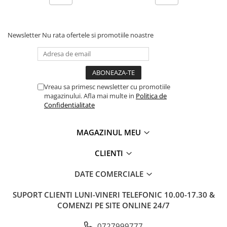
Clairefontaine
SenseBag
Zebra
Newsletter
Nu rata ofertele si promotiile noastre
ICO
POLICE
Vreau sa primesc newsletter cu promotiile
magazinului. Afla mai multe in
Politica de
Confidentialitate
MAGAZINUL MEU
CLIENTI
DATE COMERCIALE
SUPORT CLIENTI
LUNI-VINERI TELEFONIC 10.00-17.30 &
COMENZI PE SITE ONLINE 24/7
0727999777