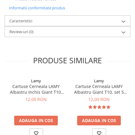
El Casco
Informatii conformitate produs
Leuchtturm1917
Caracteristici
Oxford
Review-uri
(0)
Acvila
Aristo
Castelli
PRODUSE SIMILARE
Precision
Carla Rossini
Fara
Lamy
Lamy
Cartuse Cerneala LAMY
Cartuse Cerneala LAMY
Deli
Albastru Inchis Giant T10,
Albastru Giant T10, set 5
set 5 buc
buc
Forpus
12,00 RON
12,00 RON
Herlitz
Lexon
ADAUGA IN COS
ADAUGA IN COS
M+R