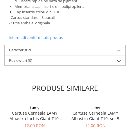
cu uscare rapida pe baza de pigment
Membrana cap insertie din polipropilena
Acvila
Cap insertie stilou din HDPE
- Cartus standard - 8 bucati
Aristo
- Cutie ambalaj originala
Castelli
Precision
Informatii conformitate produs
Carla Rossini
Caracteristici
Fara
Review-uri
(0)
Deli
Forpus
Herlitz
PRODUSE SIMILARE
Lexon
M+R
Clairefontaine
Lamy
Lamy
Cartuse Cerneala LAMY
Cartuse Cerneala LAMY
SenseBag
Albastru Inchis Giant T10,
Albastru Giant T10, set 5
set 5 buc
buc
12,00 RON
12,00 RON
Zebra