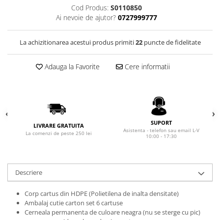
Seturi Cross Bailey Light
Private Reserve Ink
Cod Produs:
S0110850
Seturi Cross ATX
Ai nevoie de ajutor?
0727999777
Scrikss
Seturi Cross Bailey
Standardgraph
Seturi Cross Calais
La achizitionarea acestui produs primiti
22
puncte de fidelitate
Sailor
Seturi Sheaffer
Adauga la Favorite
Cere informatii
Schneider
Seturi Sheaffer 100
Seturi Icon
Sheaffer
Seturi Taramis
Staedtler
Seturi VFM
Sharpie
Seturi Waterman
SUPORT
LIVRARE GRATUITA
Tibaldi
Asistenta - telefon sau email L-V
La comenzi de peste 250 lei
Seturi Hemisphere
10:00 - 17:30
Tombow
Seturi Pilot
Waterman
Seturi Capless
Descriere
Worther
Seturi Custom
El Casco
Seturi Caligrafie
Corp cartus din HDPE (Polietilena de inalta densitate)
Ambalaj cutie carton set 6 cartuse
Leuchtturm1917
Seturi Platinum
Cerneala permanenta de culoare neagra (nu se sterge cu pic)
Oxford
Seturi Scrikss