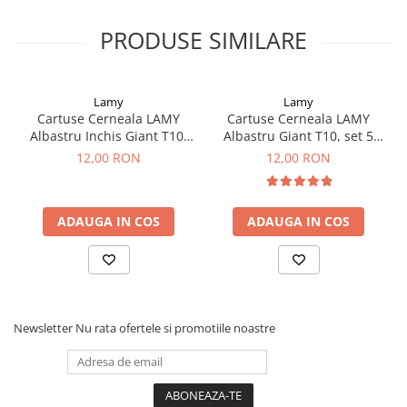
Clairefontaine
SenseBag
PRODUSE SIMILARE
Zebra
ICO
Lamy
Lamy
POLICE
Cartuse Cerneala LAMY
Cartuse Cerneala LAMY
Albastru Inchis Giant T10,
Albastru Giant T10, set 5
set 5 buc
buc
12,00 RON
12,00 RON
ADAUGA IN COS
ADAUGA IN COS
Newsletter
Nu rata ofertele si promotiile noastre