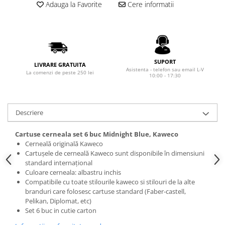
Rhodia
Seturi Cross Bailey Light
Adauga la Favorite
Cere informatii
Seturi Cross ATX
Rotring
Seturi Cross Bailey
Private Reserve Ink
Seturi Cross Calais
Scrikss
Seturi Sheaffer
SUPORT
Standardgraph
LIVRARE GRATUITA
Asistenta - telefon sau email L-V
Seturi Sheaffer 100
La comenzi de peste 250 lei
10:00 - 17:30
Sailor
Seturi Icon
Schneider
Seturi Taramis
Seturi VFM
Sheaffer
Descriere
Seturi Waterman
Staedtler
Cartuse cerneala set 6 buc Midnight Blue, Kaweco
Seturi Hemisphere
Sharpie
Cerneală originală Kaweco
Seturi Pilot
Cartușele de cerneală Kaweco sunt disponibile în dimensiuni
Tibaldi
standard internațional
Seturi Capless
Culoare cerneala: albastru inchis
Tombow
Seturi Custom
Compatibile cu toate stilourile kaweco si stilouri de la alte
Mono Graph Fine
branduri care folosesc cartuse standard (Faber-castell,
Seturi Caligrafie
Pelikan, Diplomat, etc)
Waterman
Seturi Platinum
Set 6 buc in cutie carton
Worther
Seturi Scrikss