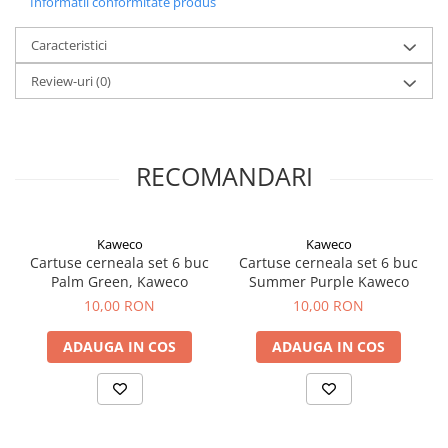
Informatii conformitate produs
El Casco
Caracteristici
Leuchtturm1917
Oxford
Review-uri
(0)
Acvila
Aristo
RECOMANDARI
Castelli
Precision
Carla Rossini
Kaweco
Kaweco
Cartuse cerneala set 6 buc
Cartuse cerneala set 6 buc
Fara
Palm Green, Kaweco
Summer Purple Kaweco
Deli
10,00 RON
10,00 RON
Forpus
ADAUGA IN COS
ADAUGA IN COS
Herlitz
Lexon
M+R