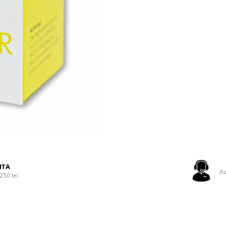
ITA
As
250 lei