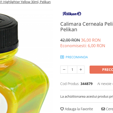
1 Highlighter Yellow 30ml, Pelikan
Calimara Cerneala Peli
Pelikan
42,00 RON
36,00 RON
Economisesti:
6,00
RON
PRECOMANDA
PREC
Cod Produs:
344879
Ai nevoie 
La achizitionarea acestui produs pr
Adauga la Favorite
Cere 