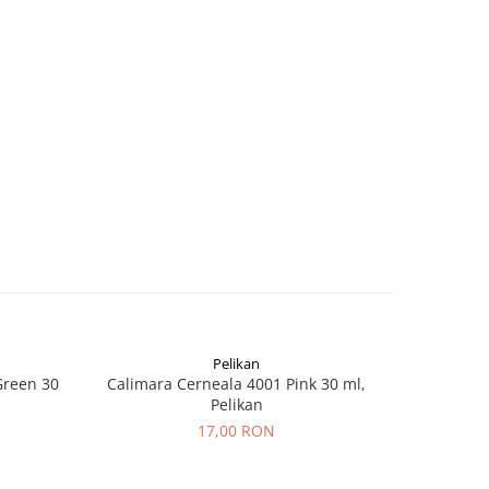
Pelikan
-16%
Green 30
Calimara Cerneala 4001 Pink 30 ml,
Calimara
Pelikan
50ML, 
17,00 RON
1