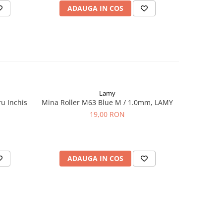
ADAUGA IN COS
AD
Lamy
u Inchis
Mina Roller M63 Blue M / 1.0mm, LAMY
Cartuse C
Bla
19,00 RON
ADAUGA IN COS
AD