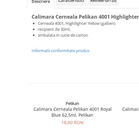
Clairefontaine
Caracteristici
Review-uri
(0)
Descriere
SenseBag
Calimara Cerneala Pelikan 4001 Highlighter
Zebra
Cerneala 4001, Highilighter Yellow (galben)
ICO
recipient de 30ml,
ambalata in cutie de carton
POLICE
Informatii conformitate produs
Pelikan
Calimara Cerneala Pelikan 4001 Royal
Calimar
Blue 62,5ml, Pelikan
18,00 RON