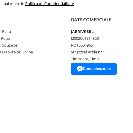
la mai multe in
Politica de Confidentialitate
DATE COMERCIALE
 Plata
JARRIVE SRL
e Retur
J2002001814350
Produselor
RO15004965
a Disputelor Online
Str Jozsef Attila nr.1
Timisoara, Timis
Contacteaza-ne