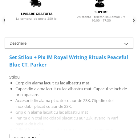
El Casco
SUPORT
Leuchtturm1917
LIVRARE GRATUITA
Asistenta - telefon sau email L-V
La comenzi de peste 250 lei
10:00 - 17:30
Oxford
Acvila
Aristo
Descriere
Castelli
Set Stilou + Pix IM Royal Writing Rituals Peaceful
Precision
Blue CT, Parker
Carla Rossini
Stilou
Fara
Corp din alama lacuit cu lac albastru mat.
Capac din alama lacuit cu lac albastru mat. Capacul se inchide
Deli
prin apasare.
Forpus
Accesorii din alama placate cu aur de 23K. Clip din otel
inoxidabil placat cu aur de 23K.
Herlitz
Grip din alama lacuit cu lac albastru mat
Penita din otel inoxidabil placat cu aur 23k, avand in varf
Lexon
pastila de iridiu.
M+R
Stiloul functioneaza atat cu cartuse, cat si cu convertor
proprietar Parker.
VEZI MAI MULT