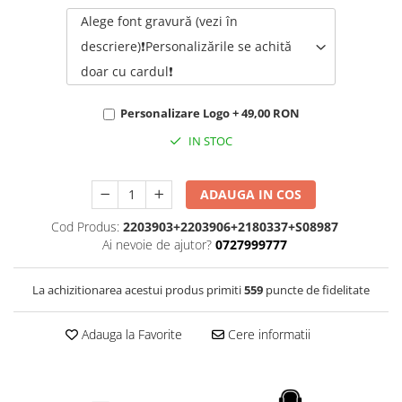
Rhodia
Seturi Cross Bailey Light
Alege font gravură (vezi în
Seturi Cross ATX
Rotring
descriere)❗Personalizările se achită
Seturi Cross Bailey
Private Reserve Ink
doar cu cardul❗
Seturi Cross Calais
Scrikss
Seturi Sheaffer
Standardgraph
Personalizare Logo + 49,00 RON
Seturi Sheaffer 100
Sailor
IN STOC
Seturi Icon
Schneider
Seturi Taramis
ADAUGA IN COS
Seturi VFM
Sheaffer
Seturi Waterman
Staedtler
Cod Produs:
2203903+2203906+2180337+S08987
Ai nevoie de ajutor?
0727999777
Seturi Hemisphere
Sharpie
Seturi Pilot
Tibaldi
La achizitionarea acestui produs primiti
559
puncte de fidelitate
Seturi Capless
Tombow
Seturi Custom
Adauga la Favorite
Cere informatii
Mono Graph Fine
Seturi Caligrafie
Waterman
Seturi Platinum
Worther
Seturi Scrikss