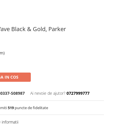
 Wave Black & Gold, Parker
m)
A IN COS
80337-S08987
Ai nevoie de ajutor?
0727999777
imiti
519
puncte de fidelitate
informatii