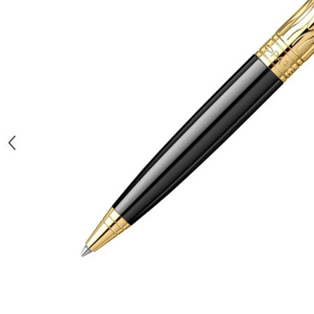
Clairefontaine
SenseBag
Zebra
ICO
POLICE