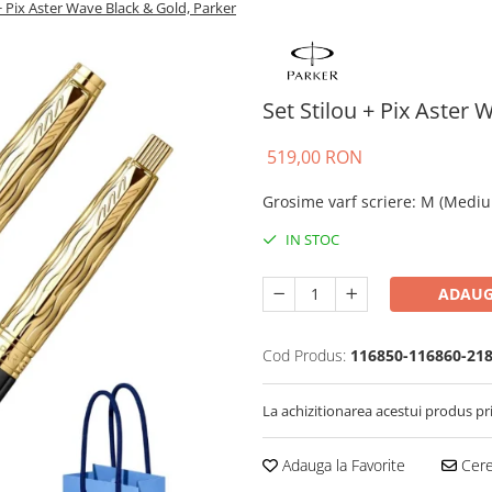
+ Pix Aster Wave Black & Gold, Parker
Set Stilou + Pix Aster
519,00 RON
Grosime varf scriere
:
M (Mediu
IN STOC
ADAUG
Cod Produs:
116850-116860-21
La achizitionarea acestui produs pr
Adauga la Favorite
Cere 