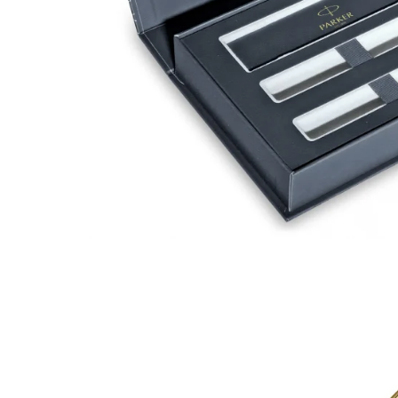
El Casco
Leuchtturm1917
Oxford
Acvila
Aristo
Castelli
Precision
Carla Rossini
Fara
Deli
Forpus
Herlitz
Lexon
M+R