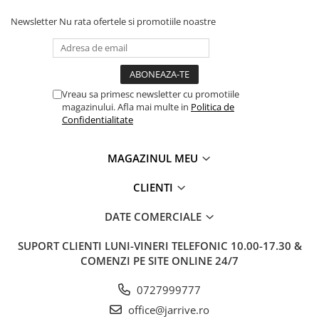
Clairefontaine
Newsletter
Nu rata ofertele si promotiile noastre
SenseBag
Zebra
ICO
POLICE
Vreau sa primesc newsletter cu promotiile
magazinului. Afla mai multe in
Politica de
Confidentialitate
MAGAZINUL MEU
CLIENTI
DATE COMERCIALE
SUPORT CLIENTI
LUNI-VINERI TELEFONIC 10.00-17.30 &
COMENZI PE SITE ONLINE 24/7
0727999777
office@jarrive.ro