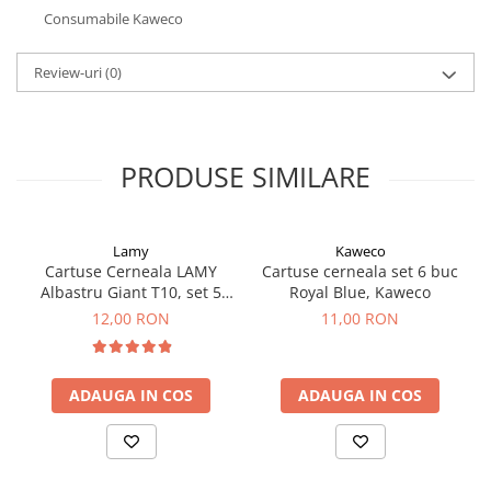
El Casco
Consumabile Kaweco
Leuchtturm1917
Review-uri
(0)
Oxford
Acvila
Aristo
PRODUSE SIMILARE
Castelli
Precision
Lamy
Kaweco
Carla Rossini
Cartuse Cerneala LAMY
Cartuse cerneala set 6 buc
Fara
Albastru Giant T10, set 5
Royal Blue, Kaweco
buc
12,00 RON
11,00 RON
Deli
Forpus
Herlitz
ADAUGA IN COS
ADAUGA IN COS
Lexon
M+R