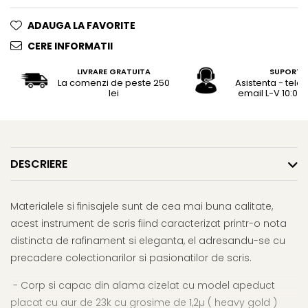
Rhodia
Seturi Cross Bailey Light
Seturi Cross ATX
Rotring
ADAUGA LA FAVORITE
Seturi Cross Bailey
Private Reserve Ink
CERE INFORMATII
Seturi Cross Calais
Scrikss
LIVRARE GRATUITA
SUPORT
Seturi Sheaffer
La comenzi de peste 250
Asistenta - tele
Standardgraph
lei
email L-V 10:00 -
Seturi Sheaffer 100
Sailor
Seturi Icon
Schneider
Seturi Taramis
Seturi VFM
Sheaffer
DESCRIERE
Seturi Waterman
Staedtler
Seturi Hemisphere
Sharpie
Materialele si finisajele sunt de cea mai buna calitate,
Seturi Pilot
Tibaldi
acest instrument de scris fiind caracterizat printr-o nota
Seturi Capless
Tombow
distincta de rafinament si eleganta, el adresandu-se cu
Seturi Custom
precadere colectionarilor si pasionatilor de scris.
Mono Graph Fine
Seturi Caligrafie
Waterman
- Corp si capac din alama cizelat cu model apeduct
Seturi Platinum
Worther
placat cu aur de 23k cu grosime de 1,2µ ( heavy gold )
Seturi Scrikss