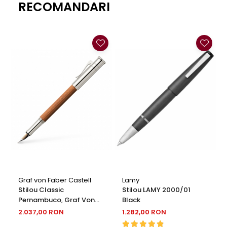
Clairefontaine
RECOMANDARI
SenseBag
Zebra
ICO
POLICE
Graf von Faber Castell
Lamy
Stilou Classic
Stilou LAMY 2000/01
Pernambuco, Graf Von
Black
Faber-Castell
2.037,00 RON
1.282,00 RON